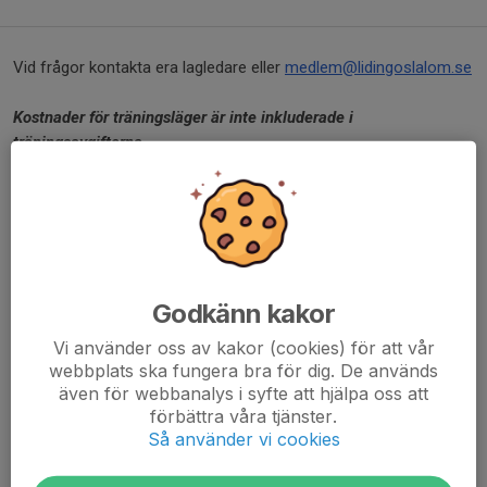
Vid frågor kontakta era lagledare eller
medlem@lidingoslalom.se
Kostnader för träningsläger är inte inkluderade i
träningsavgifterna.
Betalning
Vi skickar ut en samlingsfaktura per familj under
september/oktober. Den skickas ut per mail och kommer till den
mottagare som ni angett när ni gjorde intresseanmälan. Om
man inte betalar inom angivet förfallodatum förlorar man sin
Godkänn kakor
plats till förmån för nästa i kön.
Vi använder oss av kakor (cookies) för att vår
Liftkort
webbplats ska fungera bra för dig. De används
även för webbanalys i syfte att hjälpa oss att
Kostnad för liftkort (se tabell ovan) faktureras tillsammans med
förbättra våra tjänster.
medlems- och träningsavgifterna. Alla tränande barn och
Så använder vi cookies
ungdomar måste ha ett giltigt liftkort. Varje familj måste
dessutom ha ett liftkort för vuxen till tränande barn, kostnad 690