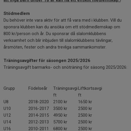
att inga barn under 18 år kan ha ett enskilt medlemskap.
)
Stödmedlem
Du behöver inte vara aktiv för att få vara med i klubben. Vill du
sponsra klubben kan du ansöka om ett stödmedlemskap om
800 kr/person och år. Du sponsrar då slalomklubbens
verksamhet och blir inbjuden till slalomklubbens tävlingar,
årsmöten, fester och andra trevliga sammankomster.
Träningsavgifter för säsongen 2025/2026
Träningsavgift barmarks- och snöträning för säsong 2025/2026:
Grupp
Födelseår
Träningsavgi
Liftkortsavgi
ft
ft
U8
2018-2020
2100 kr
1650 kr
U10
2016-2017
3500 kr
2500 kr
U12
2014-2015
4950 kr
2500 kr
U14
2012-2013
5700 kr
2500 kr
U16
2010-2011
6800 kr
2500 kr