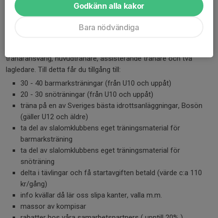
kr.
Godkänn alla kakor
Vad får man för medlems- och träningsavgiften?
Bara nödvändiga
Slalomklubben har byggt en unik organisation för att ta hand om
alla tränande och tävlande medlemmar. Varje grupp har en
tränaransvarig, huvudtränare, assisterande tränare och två
lagledare. Till detta får du tillgång till:
30 - 40 barmarksträningar (från U10 och uppåt)
20 - 30 snöträningar (från U10 och uppåt)
träna på en av Sveriges bästa idrottsanläggningar, Bosön
(gäller U12 och äldre)
ta del av slalomklubbens eget träningsmaterial för
barmarksträning
ta del av slalomklubbens eget träningsmaterial för
snöträning
delta i tävlingar och få startavgiften betald (värde c:a 110
kr/gång)
info kvällar då lär oss slipa kanter, valla m.m.
massor av kompisar
rabatter hos våra samarbetspartners ( upptill 20% )