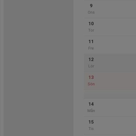
9
Ons
10
Tor
11
Fre
12
Lör
13
Sön
14
Mån
15
Tis