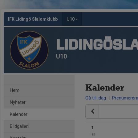
IFK Lidingö Slalomklubb
U10
LIDINGÖSL
U10
Kalender
Hem
Gå till idag
|
Prenumerer
Nyheter
Kalender
Bildgalleri
1
Tis