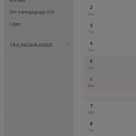
Kontakt
2
Om träningsgrupp U10
Ons
Läger
3
Tor
4
TÄVLINGSKALENDER
Fre
5
Lör
6
Sön
7
Mån
8
Tis