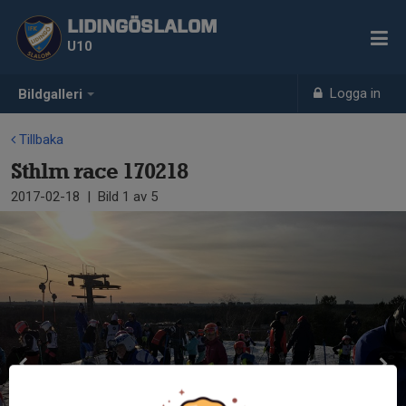
LIDINGÖSLALOM
U10
Logga in
Bildgalleri
Tillbaka
Sthlm race 170218
2017-02-18
|
Bild
1
av 5