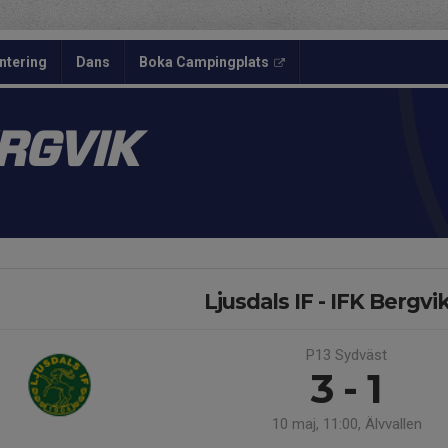
ntering
Dans
Boka Campingplats
ERGVIK
Ljusdals IF - IFK Bergvi
P13 Sydväst
3 - 1
10 maj, 11:00, Älvvallen