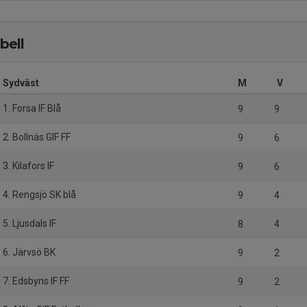
bell
 Sydväst
M
V
1. Forsa IF Blå
9
9
2. Bollnäs GIF FF
9
6
3. Kilafors IF
9
6
4. Rengsjö SK blå
9
4
5. Ljusdals IF
8
4
6. Järvsö BK
9
2
7. Edsbyns IF FF
9
2