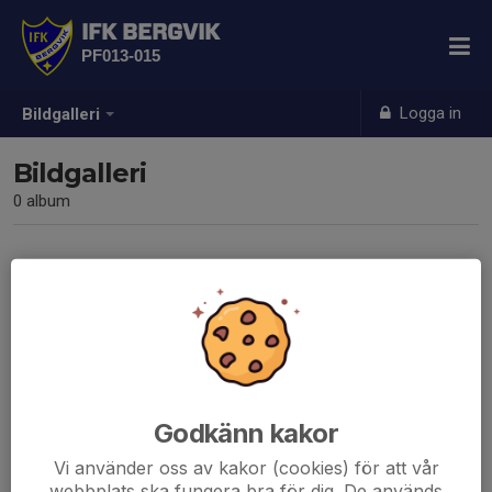
IFK BERGVIK
PF013-015
Logga in
Bildgalleri
Bildgalleri
0 album
Inga album skapade
Godkänn kakor
Vi använder oss av kakor (cookies) för att vår
webbplats ska fungera bra för dig. De används