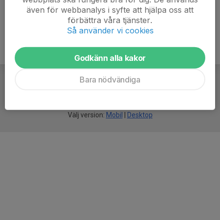
även för webbanalys i syfte att hjälpa oss att
förbättra våra tjänster.
Så använder vi cookies
Godkänn alla kakor
Bara nödvändiga
För
smarta
idrottsföreningar
Välj version:
Mobil
|
Desktop