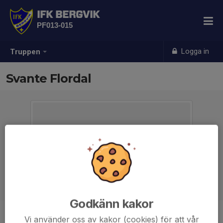
IFK BERGVIK
PF013-015
Logga in
Truppen
Svante Flordal
Godkänn kakor
Vi använder oss av kakor (cookies) för att vår
Position
-