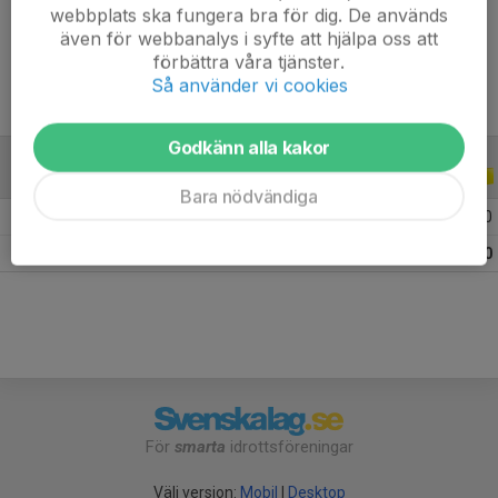
webbplats ska fungera bra för dig. De används
Ålder
12 år
även för webbanalys i syfte att hjälpa oss att
förbättra våra tjänster.
Så använder vi cookies
Godkänn alla kakor
ALLA SERIER
ALLA ÅR
Bara nödvändiga
2026
8
0
0
0
Totalt
8
0
0
0
För
smarta
idrottsföreningar
Välj version:
Mobil
|
Desktop