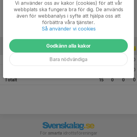
Vi använder oss av kakor (cookies) för att vår
Ålder
12 år
webbplats ska fungera bra för dig. De används
även för webbanalys i syfte att hjälpa oss att
förbättra våra tjänster.
Så använder vi cookies
Godkänn alla kakor
ALLA SERIER
ALLA ÅR
Bara nödvändiga
2026
8
0
0
0
2025
7
0
0
0
Totalt
15
0
0
0
För
smarta
idrottsföreningar