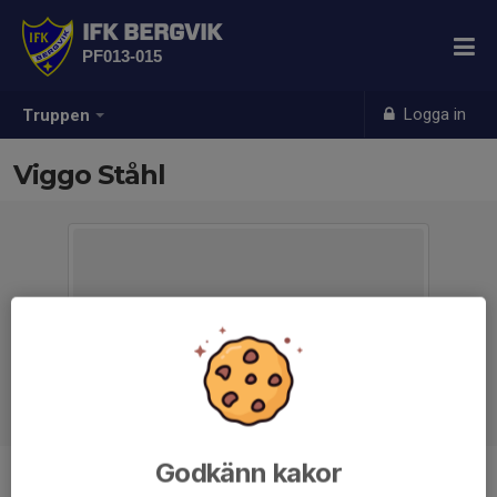
IFK BERGVIK
PF013-015
Logga in
Truppen
Viggo Ståhl
Godkänn kakor
Position
-