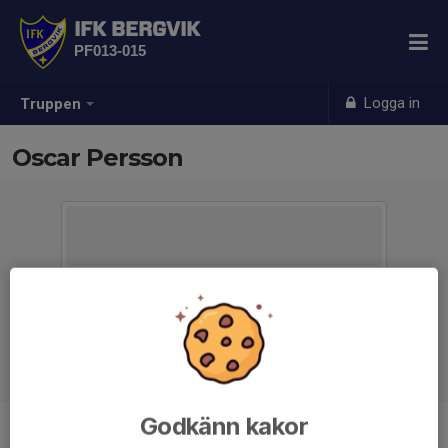
IFK BERGVIK
PF013-015
Logga in
Truppen
Oscar Persson
Godkänn kakor
Position
-