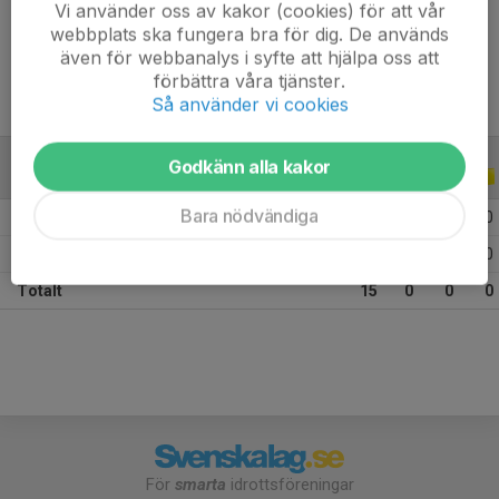
Vi använder oss av kakor (cookies) för att vår
Ålder
13 år
webbplats ska fungera bra för dig. De används
även för webbanalys i syfte att hjälpa oss att
förbättra våra tjänster.
Så använder vi cookies
Godkänn alla kakor
ALLA SERIER
ALLA ÅR
Bara nödvändiga
2026
8
0
0
0
2025
7
0
0
0
Totalt
15
0
0
0
För
smarta
idrottsföreningar