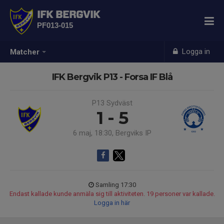
IFK BERGVIK
PF013-015
Logga in
Matcher
IFK Bergvik P13 - Forsa IF Blå
P13 Sydväst
1 - 5
6 maj, 18:30, Bergviks IP
Samling 17:30
Endast kallade kunde anmäla sig till aktiviteten. 19 personer var kallade.
Logga in här