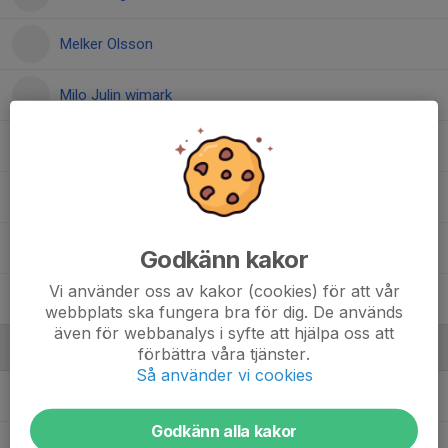
Melker Olsson
Milo Julin wimark
Oscar Persson
Sixten Flordal
Svante Flordal
Godkänn kakor
Vi använder oss av kakor (cookies) för att vår
Viggo Ståhl
webbplats ska fungera bra för dig. De används
även för webbanalys i syfte att hjälpa oss att
Ledare
förbättra våra tjänster.
Så använder vi cookies
Johan Lydén
Tränare
Godkänn alla kakor
Magnus Flodin
Tränare