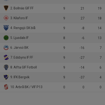
2. Bollnäs GIF FF
9
21
19
3. Kilafors IF
9
27
18
4. Rengsjö SK blå
9
-8
14
5. Ljusdals IF
8
-6
13
6. Järvsö BK
9
-16
7
7. Edsbyns IF FF
9
-27
7
8. Alfta GIF Fotboll
9
-14
6
9. IFK Bergvik
9
-37
4
10. Arbrå BK / VIF P13
0
0
0