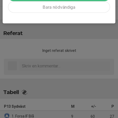
Bara nödvändiga
Tomas Lusth
Tränare
Referat
Inget referat skrivet
Tabell
P13 Sydväst
M
+/-
P
1. Forsa IF Blå
9
60
27