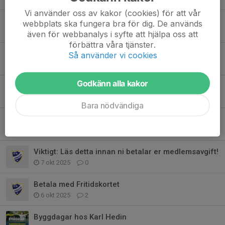
Vi använder oss av kakor (cookies) för att vår
Föreningskväll 5/5-26
webbplats ska fungera bra för dig. De används
22 apr, 13:48
1
även för webbanalys i syfte att hjälpa oss att
förbättra våra tjänster.
F12/13’s sista seriematch!
Så använder vi cookies
27 mar, 23:37
0
Godkänn alla kakor
Regionsfesten HJ17 i Arboga 28-29/3
22 mar, 20:39
0
Bara nödvändiga
Höstlovsinnebandy 29/10
24 okt 2025
1
Viktigt: Läs detta innan ni betalar er medlemsavgift!
7 okt 2025
0
Betala med Fritidskortet
6 okt 2025
2
Byggdagar hos Karl Hedin