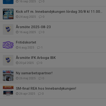
16 sep 2025
0
Kick off m. Innebandykungen lördag 30/8 kl 11.00-14.00
24 aug 2025
0
Årsmöte 2025-08-23
16 aug 2025
0
Fritidskortet
6 aug 2025
1
Årsmöte IFK Arboga IBK
20 jul 2025
0
Ny samarbetspartner!
26 maj 2025
0
SM-final REA hos Innebandykungen!
26 apr 2025
0