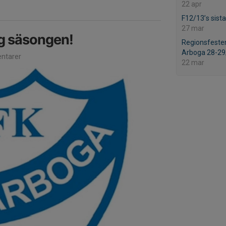
22 apr
F12/13’s sist
27 mar
ng säsongen!
Regionsfesten
Arboga 28-29
ntarer
22 mar