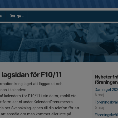
e
Övriga
 lagsidan för F10/11
Nyheter fr
föreningen
mation kring laget att läggas ut och
nas i kalendern.
Damlaget 20
6 maj
på kalendern för F10/11 i sin dator, mobil etc.
plattform ser ni under Kalender/Prenumerera.
Föreningskväll 
5 maj
adda ner Svenskalag-appen till din telefon för att
mt att anmäla om man kommer eller inte på
Föreningskväl