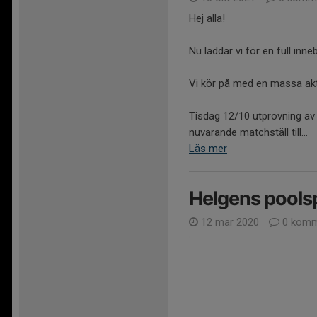
Hej alla!
Nu laddar vi för en full in
Vi kör på med en massa akti
Tisdag 12/10 utprovning av 
nuvarande matchställ till...
Läs mer
Helgens poolspe
12 mar 2020
0 komm