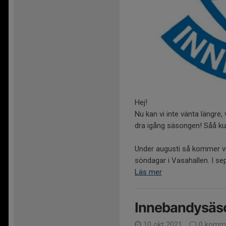
Hej!
Nu kan vi inte vänta längre, v
dra igång säsongen! Såå kul
Under augusti så kommer vi 
söndagar i Vasahallen. I se
Läs mer
Innebandysäso
10 okt 2021
0 komme