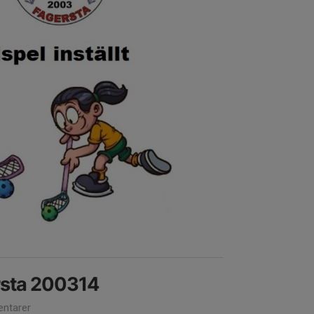
rsta 200314
ntarer