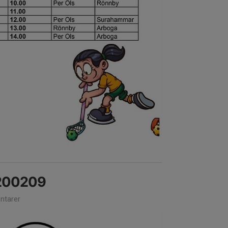
 200209
tarer