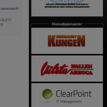
a seriematch!
 HJ17 i
Huvudsponsorer
/3