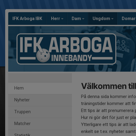
IFK Arboga IBK
Herr
Dam
Ungdom
Domar
Välkommen till
Hem
På denna sida kommer infor
Nyheter
träningstider kommer att fin
Ett tips är att prenumerera 
Truppen
Hur ni gör det för just er 
Matcher
Ytterligare ett tips är att l
enkelt se t.ex. nyheter sa
Statistik