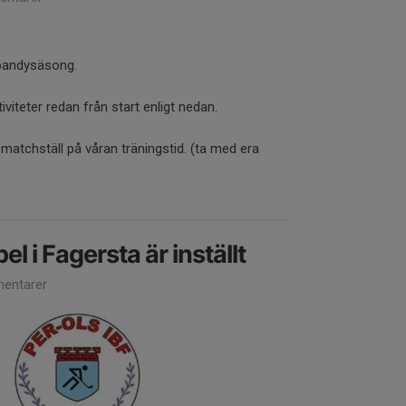
nebandysäsong.
viteter redan från start enligt nedan.
matchställ på våran träningstid. (ta med era
l i Fagersta är inställt
entarer