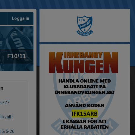
Logga in
F10/11
ån
26/27
Ikväll !!
l 5/5-26