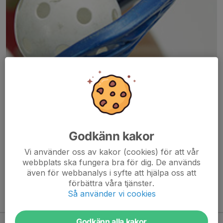
Här hamnar automatiskt de senaste nyheterna på hemsidan. För
att kunna börja administrera hemsidan loggar du in högst upp till
Godkänn kakor
höger.
Vi använder oss av kakor (cookies) för att vår
webbplats ska fungera bra för dig. De används
/Svenskalag.se
även för webbanalys i syfte att hjälpa oss att
förbättra våra tjänster.
Så använder vi cookies
Kommande aktiviteter
Godkänn alla kakor
Tor 13/8
Uppstart