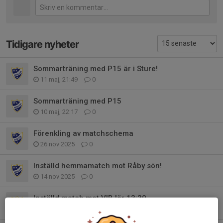
Tidigare nyheter
Sommarträning med P15 är i Sture!
11 maj, 21:49
0
Sommarträning med P15
10 maj, 22:17
0
Förenkling av matchschema
26 nov 2025
0
Inställd hemmamatch mot Råby sön!
14 nov 2025
0
Inställd match mot VIB lör 13:30
14 nov 2025
0