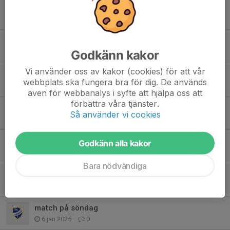
Glöm inte betala medlemsavgiften
5 okt 2025
0
Snart dags för ny säsong!
Godkänn kakor
18 sep 2025
0
Vi använder oss av kakor (cookies) för att vår
Framflyttad samlingstid till 11.45
webbplats ska fungera bra för dig. De används
1 feb 2025
0
även för webbanalys i syfte att hjälpa oss att
förbättra våra tjänster.
Lagfördelning poolspel 2/2
Så använder vi cookies
31 jan 2025
0
Spelschema poolspel 2/2
Godkänn alla kakor
31 jan 2025
0
Bara nödvändiga
Poolspel hemma
24 jan 2025
0
match på söndag
6 jan 2025
0