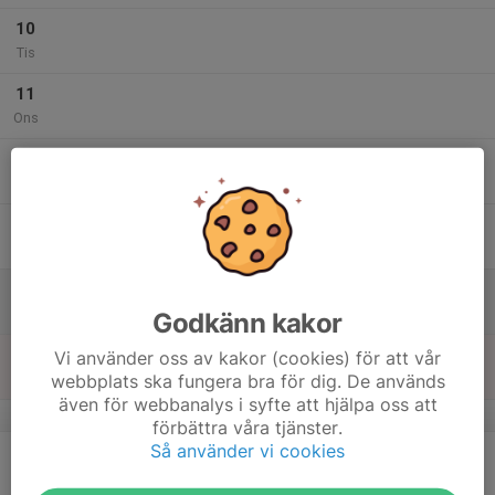
10
Tis
11
Ons
12
Tor
13
Fre
14
Lör
Godkänn kakor
15
Vi använder oss av kakor (cookies) för att vår
webbplats ska fungera bra för dig. De används
Sön
även för webbanalys i syfte att hjälpa oss att
v.47
förbättra våra tjänster.
Så använder vi cookies
16
Mån