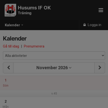
Husums IF OK
Träning
Logga in
Kalender
Kalender
Gå till idag
|
Prenumerera
November 2026
1
Sön
v.45
2
Mån