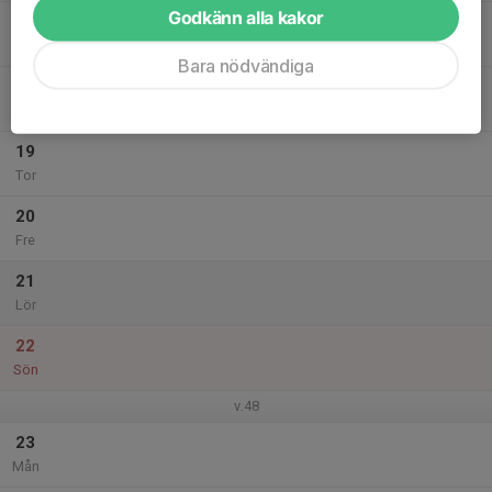
Godkänn alla kakor
17
Tis
Bara nödvändiga
18
Ons
19
Tor
20
Fre
21
Lör
22
Sön
v.48
23
Mån