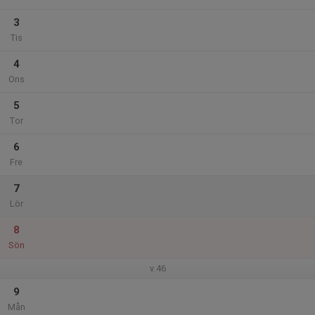
3
Tis
4
Ons
5
Tor
6
Fre
7
Lör
8
Sön
v.46
9
Mån