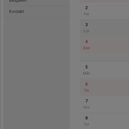
Bildgalleri
2
Kontakt
Fre
3
Lör
4
Sön
5
Mån
6
Tis
7
Ons
8
Tor