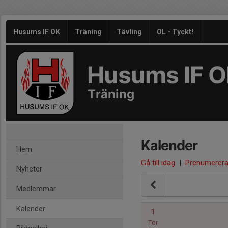
Husums IF OK
Träning
Tävling
OL - Tyckt!
Husums IF 
Träning
Kalender
Hem
Gå till idag
|
Prenumerer
Nyheter
Medlemmar
Kalender
1
Tor