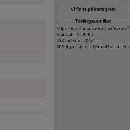
Vi finns på Instagram
Tävlingsanmälan
https://eventor.orientering.se/events?
startDate=2025-05-
01&endDate=2025-11-
30&organisations=5&maxDistanceFr