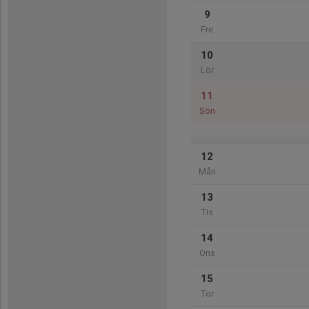
9
Fre
10
Lör
11
Sön
12
Mån
13
Tis
14
Ons
15
Tor