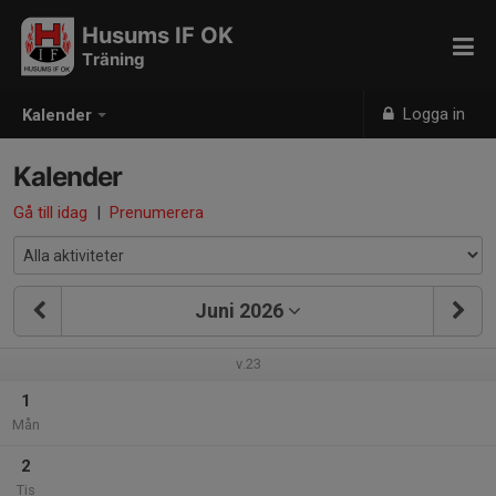
Husums IF OK
Träning
Logga in
Kalender
Kalender
Gå till idag
|
Prenumerera
Juni 2026
v.23
1
Mån
2
Tis