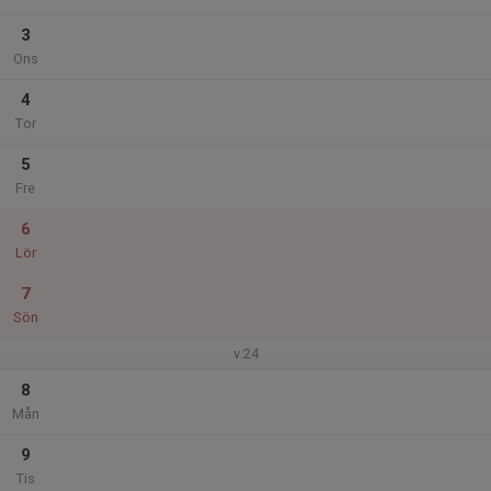
3
Ons
4
Tor
5
Fre
6
Lör
7
Sön
v.24
8
Mån
9
Tis