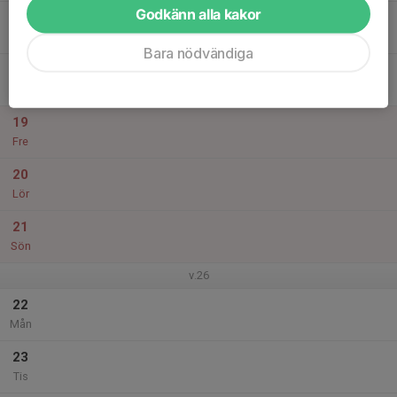
Godkänn alla kakor
17
Ons
Bara nödvändiga
18
Tor
19
Fre
20
Lör
21
Sön
v.26
22
Mån
23
Tis