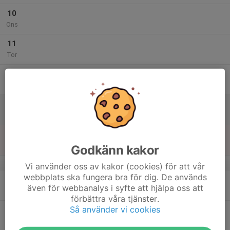
10
Ons
11
Tor
12
Fre
13
Lör
14
Sön
Godkänn kakor
v.25
Vi använder oss av kakor (cookies) för att vår
webbplats ska fungera bra för dig. De används
15
även för webbanalys i syfte att hjälpa oss att
Mån
förbättra våra tjänster.
Så använder vi cookies
16
Tis