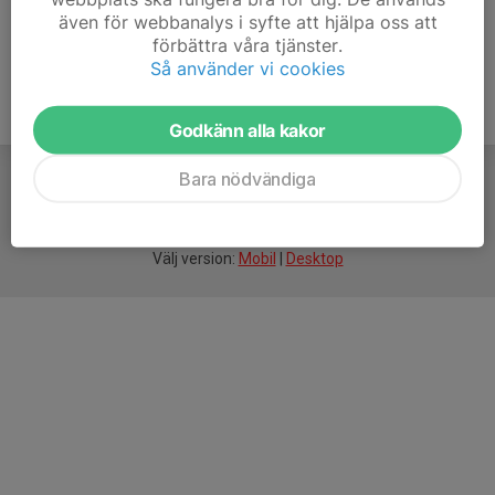
även för webbanalys i syfte att hjälpa oss att
förbättra våra tjänster.
Så använder vi cookies
Godkänn alla kakor
Bara nödvändiga
För
smarta
idrottsföreningar
Välj version:
Mobil
|
Desktop