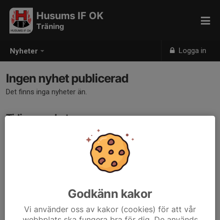
Husums IF OK
Träning
Logga in
Nyheter
Ingen nyhet publicerad
Det finns inga nyheter än.
Tidigare nyheter
Det finns inga tidigare nyheter
Godkänn kakor
Vi använder oss av kakor (cookies) för att vår
webbplats ska fungera bra för dig. De används