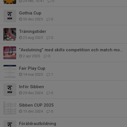
24 feb, 10:41
0
Gothia Cup
30 dec 2025
0
Träningstider
25 aug 2025
0
”Avslutning” med skills competition och match mot ledarna
2 apr 2025
0
Fair Play Cup
14 mar 2025
1
Inför Sibben
29 dec 2024
0
Sibben CUP 2025
13 dec 2024
0
Föräldrautbildning