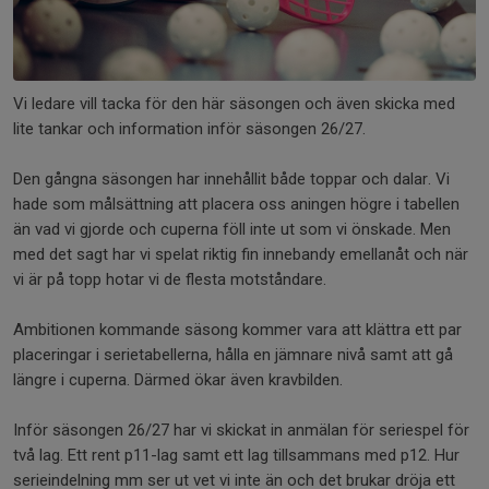
Vi ledare vill tacka för den här säsongen och även skicka med
lite tankar och information inför säsongen 26/27.
Den gångna säsongen har innehållit både toppar och dalar. Vi
hade som målsättning att placera oss aningen högre i tabellen
än vad vi gjorde och cuperna föll inte ut som vi önskade. Men
med det sagt har vi spelat riktig fin innebandy emellanåt och när
vi är på topp hotar vi de flesta motståndare.
Ambitionen kommande säsong kommer vara att klättra ett par
placeringar i serietabellerna, hålla en jämnare nivå samt att gå
längre i cuperna. Därmed ökar även kravbilden.
Inför säsongen 26/27 har vi skickat in anmälan för seriespel för
två lag. Ett rent p11-lag samt ett lag tillsammans med p12. Hur
serieindelning mm ser ut vet vi inte än och det brukar dröja ett