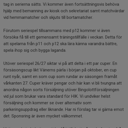
tag in serierna sätts. Vi kommer även fortsättningsvis behöva
hjälp med bemanning av kiosk och sekretariat samt matchvärdar
vid hemmamatcher och skjuts till bortamatcher.
Förutom seriespel tillsammans med p12 kommer vi även
försöka få till ett gemensamt träningstillfälle i veckan. Detta för
att spelarna från p11 och p12 ska lära känna varandra bättre,
spela ihop sig och bygga laganda.
Utöver seriespel 26/27 siktar vi på att delta i ett par cuper. En
försäsongscup likt Vänerns pärla i början på oktober, en cup
runt nyår, samt en som cup som rundar av säsongen framåt
vårkanten 27. Cuper kräver pengar och här kan vi bli tvungna att
anordna någon sorts försäljning utöver Bingolottförsäljningen
vid jul som brukar vara standard för HIK. Vi undviker helst
försäljning och kommer se över alternativ som
parkeringsuppdrag eller liknande. Har ni förslag tar vi gärna emot
det. Sponsring är även mycket välkommet.