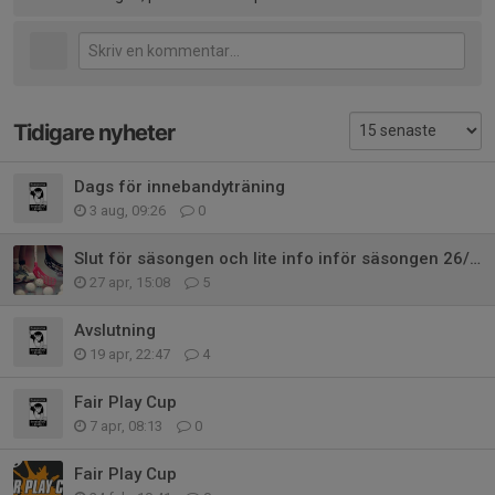
Tidigare nyheter
Dags för innebandyträning
3 aug, 09:26
0
Slut för säsongen och lite info inför säsongen 26/27
27 apr, 15:08
5
Avslutning
19 apr, 22:47
4
Fair Play Cup
7 apr, 08:13
0
Fair Play Cup