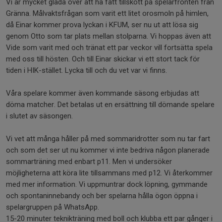
Vi är mycket glada över att ha fått tillskott på spelarfronten från
Gränna. Målvaktsfrågan som varit ett litet orosmoln på himlen,
då Einar kommer prova lyckan i KFUM, ser nu ut att lösa sig
genom Otto som tar plats mellan stolparna. Vi hoppas även att
Vide som varit med och tränat ett par veckor vill fortsätta spela
med oss till hösten. Och till Einar skickar vi ett stort tack för
tiden i HIK-stället. Lycka till och du vet var vi finns.
Våra spelare kommer även kommande säsong erbjudas att
döma matcher. Det betalas ut en ersättning till dömande spelare
i slutet av säsongen.
Vi vet att många håller på med sommaridrotter som nu tar fart
och som det ser ut nu kommer vi inte bedriva någon planerade
sommarträning med enbart p11. Men vi undersöker
möjligheterna att köra lite tillsammans med p12. Vi återkommer
med mer information. Vi uppmuntrar dock löpning, gymmande
och spontaninnebandy och ber spelarna hålla ögon öppna i
spelargruppen på WhatsApp.
15-20 minuter teknikträning med boll och klubba ett par gånger i