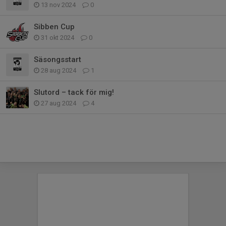
13 nov 2024
0
Sibben Cup
31 okt 2024
0
Säsongsstart
28 aug 2024
1
Slutord – tack för mig!
27 aug 2024
4