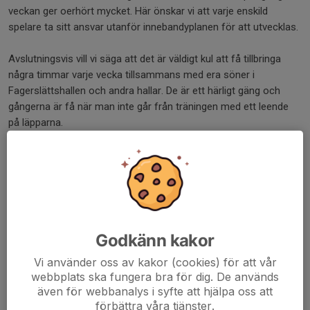
veckan ger oerhört mycket. Här önskar vi att varje enskild
spelare ta sitt ansvar utanför innebandyplanen för att utvecklas.
Avslutningsvis vill vi säga att det är väldigt kul att få tillbringa
några timmar varje vecka tillsammans med era söner i
Fagerslättshallen och andra hallar. De är ett härligt gäng och
gångerna är få när man inte går från träningen med ett leende
på läpparna.
Ps.
Vi har skickat påminnelse till alla spelare att lämna in
matchställen (tröja och shorts. Strumpor behåller man till nästa
säsong) senast tisdag i samband med avslutning på Prison
Island. Men påminn dem gärna.
Ds.
Godkänn kakor
Vi använder oss av kakor (cookies) för att vår
/ Ledarna
webbplats ska fungera bra för dig. De används
även för webbanalys i syfte att hjälpa oss att
Dela nyhet
förbättra våra tjänster.