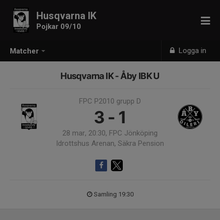
Husqvarna IK
Pojkar 09/10
Logga in
Matcher
Husqvarna IK - Åby IBK U
FPC P2010 grupp D
3 - 1
28 mar, 20:30, FPC Jönköping
Idrottshus Arenan, Säkra Pension
Samling 19:30