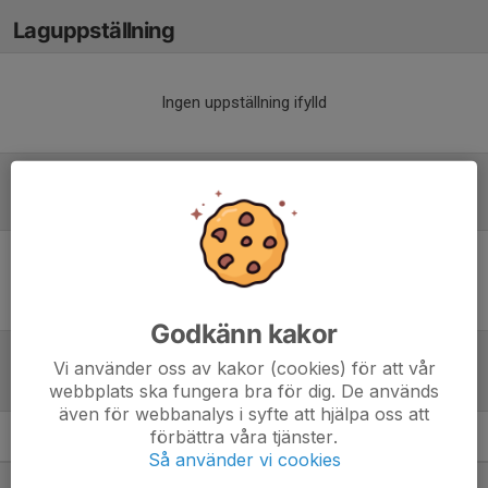
Laguppställning
Ingen uppställning ifylld
Referat
Inget referat skrivet
Godkänn kakor
Vi använder oss av kakor (cookies) för att vår
Tabell
webbplats ska fungera bra för dig. De används
även för webbanalys i syfte att hjälpa oss att
förbättra våra tjänster.
FPC P2010 grupp D
M
+/-
P
Så använder vi cookies
1. Husqvarna IK
3
4
7