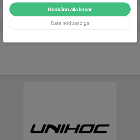
Godkänn alla kakor
2. FBC Kalmarsund U
3
4
6
Bara nödvändiga
3. Wårgårda IBK
3
1
4
4. Åby IBK U
3
-9
0