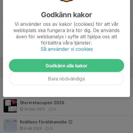
Uppstart säsongen 26/27
Godkänn kakor
28 jul, 14:58
0
Vi använder oss av kakor (cookies) för att vår
Lite uppdatering inför säsongen 26/27
webbplats ska fungera bra för dig. De används
14 jun, 21:36
0
även för webbanalys i syfte att hjälpa oss att
förbättra våra tjänster.
Oxdog invitation - bindande anmälan 😊
Så använder vi cookies
7 jun, 17:18
0
Svara på kallelse om Oxdog invitation
Godkänn alla kakor
10 maj, 17:56
0
Bara nödvändiga
FairPlay cup
7 apr, 21:34
0
Storvretacupen 2026
30 dec 2025
0
Kvällens föräldramöte 😊
6 okt 2025
0