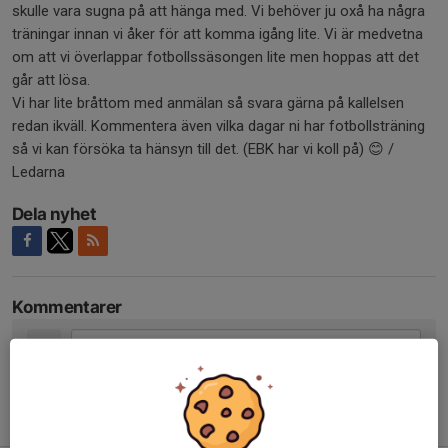
skulle vara sugna på att hänga med. Vi behöver ju oxå ha några
träningar innan vi åker för att komma igång lite. Vi är medvetna
om att vi överlappar fotbollssäsongen lite men hoppas att det
går att lösa.
Vi har lite bråttom med anmälan så svara gärna på kallelsen
redan ikväll. Kommentera även vilka dagar ni har fotbollsträning
så vi kan försöka ta hänsyn till det. (EBK har vi koll på) 😊 /
Ledarna
Dela nyhet
Kommentarer
Tidigare nyheter