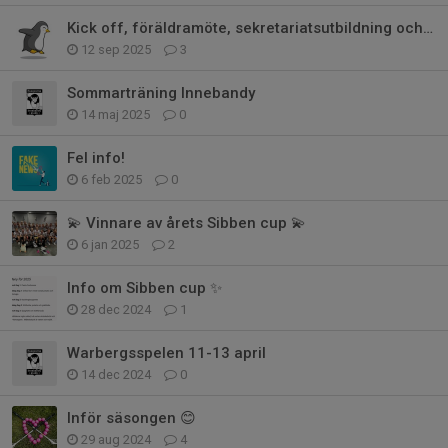
Kick off, föräldramöte, sekretariatsutbildning och ny träningstid 😊
12 sep 2025
3
Sommarträning Innebandy
14 maj 2025
0
Fel info!
6 feb 2025
0
💫 Vinnare av årets Sibben cup 💫
6 jan 2025
2
Info om Sibben cup ✨
28 dec 2024
1
Warbergsspelen 11-13 april
14 dec 2024
0
Inför säsongen 😊
29 aug 2024
4