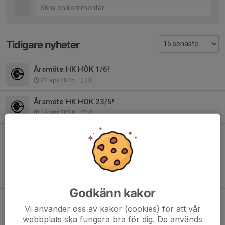
Tidigare nyheter
Årsmöte HK HÖK 1/6!
22 apr 2025
0
Årsmöte HK HÖK 23/5!
16 apr 2024
0
Årsmöte HK Hök!
17 apr 2023
0
Inställd match damlag lördag!
13 okt 2022
0
Godkänn kakor
Bingolotter till säsongspremiären!
Vi använder oss av kakor (cookies) för att vår
27 aug 2022
0
webbplats ska fungera bra för dig. De används