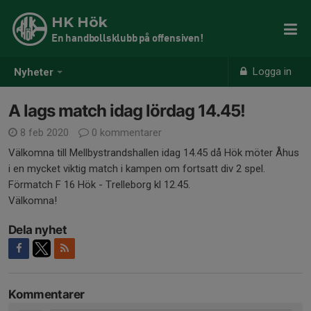
HK Hök
En handbollsklubb på offensiven!
Logga in
Nyheter
A lags match idag lördag 14.45!
8 feb 2020
0 kommentarer
Välkomna till Mellbystrandshallen idag 14.45 då Hök möter Åhus
i en mycket viktig match i kampen om fortsatt div 2 spel.
Förmatch F 16 Hök - Trelleborg kl 12.45.
Välkomna!
Dela nyhet
Kommentarer