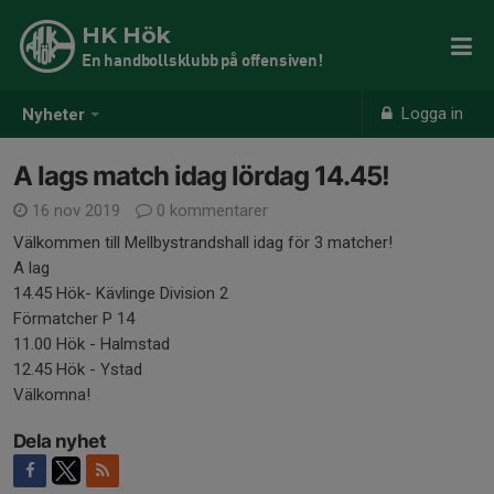
HK Hök
En handbollsklubb på offensiven!
Logga in
Nyheter
A lags match idag lördag 14.45!
16 nov 2019
0 kommentarer
Välkommen till Mellbystrandshall idag för 3 matcher!
A lag
14.45 Hök- Kävlinge Division 2
Förmatcher P 14
11.00 Hök - Halmstad
12.45 Hök - Ystad
Välkomna!
Dela nyhet