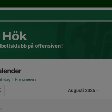
 Hök
bollsklubb på offensiven!
alender
ill idag
|
Prenumerera
Augusti 2026
1
ör