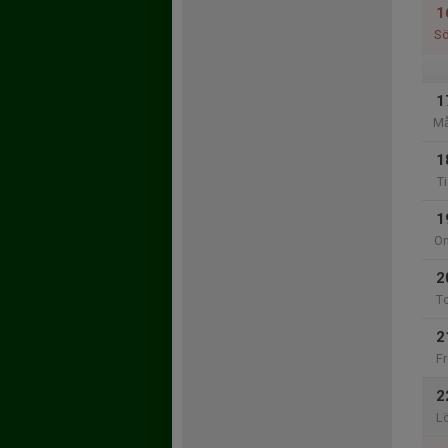
1
S
1
M
1
Ti
1
O
2
T
2
Fr
2
L