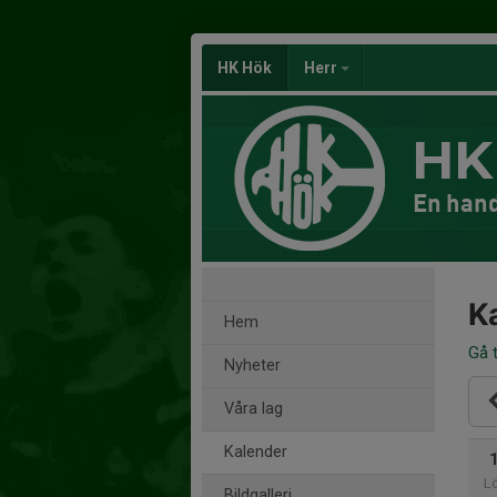
HK Hök
Herr
HK
En hand
K
Hem
Gå t
Nyheter
Våra lag
Kalender
L
Bildgalleri