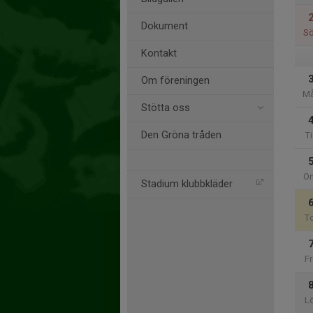
Dokument
S
Kontakt
Om föreningen
M
Stötta oss
Den Gröna tråden
Ti
O
Stadium klubbkläder
T
Fr
L