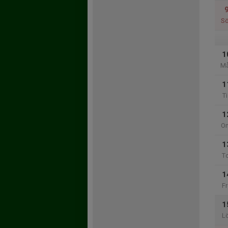
S
1
M
1
Ti
1
O
1
T
1
Fr
1
L