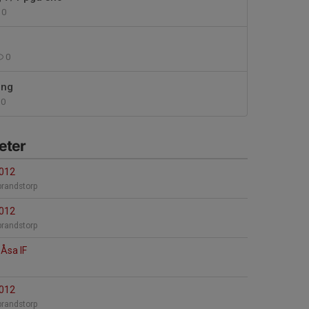
0
0
ing
0
eter
2012
lbrandstorp
2012
lbrandstorp
Åsa IF
2012
lbrandstorp