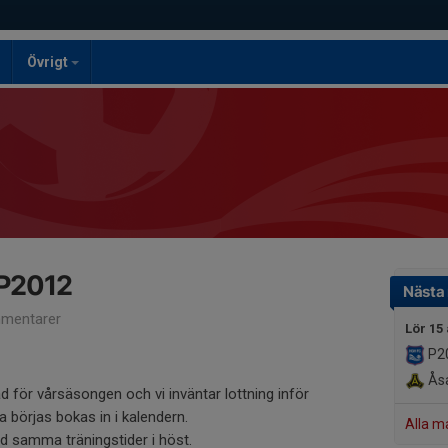
Övrigt
 P2012
Nästa
mentarer
Lör 15
P2
Åsa
 för vårsäsongen och vi inväntar lottning inför
börjas bokas in i kalendern.
Alla m
ed samma träningstider i höst.