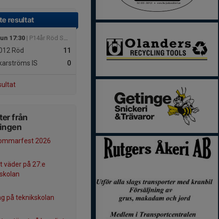
e resultat
jun 17:30
| P14år Röd Södra
012
Röd
11
arströms IS
0
sultat
er från
ningen
ommarfest 2026
t väder på 27:e
skolan
g på teknikskolan