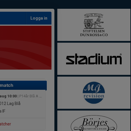
Logga in
 match
 aug 10:00
| P14år Blå A Höst
012
Lag Blå
 IF
atcher