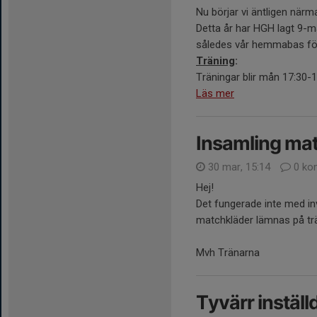
Nu börjar vi äntligen när
Detta år har HGH lagt 9-ma
således vår hemmabas för
Träning
:
Träningar blir mån 17:30-19
Läs mer
Insamling ma
30 mar, 15:14
0 ko
Hej!
Det fungerade inte med inv
matchkläder lämnas på tr
Mvh Tränarna
Tyvärr instäl