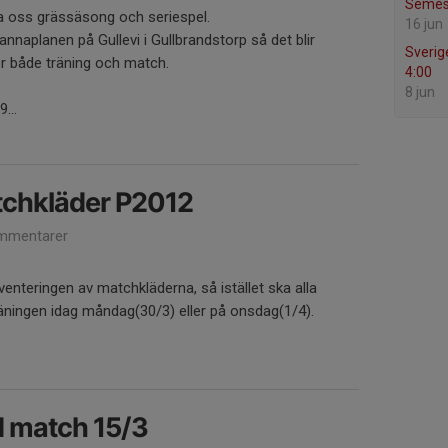
Semest
ma oss grässäsong och seriespel.
16 jun
nnaplanen på Gullevi i Gullbrandstorp så det blir
Sverig
 både träning och match.
4:00
8 jun
...
tchkläder P2012
mmentarer
enteringen av matchkläderna, så istället ska alla
äningen idag måndag(30/3) eller på onsdag(1/4).
ld match 15/3