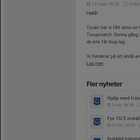
13 mar, 16:53
0 ko
Hallå!
Tyvärr har vi fått ännu e
Torupmatch. Denna gång är
de inte får ihop lag.
Vi funderar på att ändå an
Läs mer
Fler nyheter
Hjälp med trän
3 mar, 08:18
Fys 15/2 instä
15 feb, 09:29
Inställd tränin