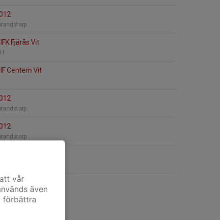
2012
lbrandstorp
FK Fjärås Vit
B1
IF Centern Vit
2012
lbrandstorp
2012
lbrandstorp
illa Träslövs FF Blå
att vår
 används även
t förbättra