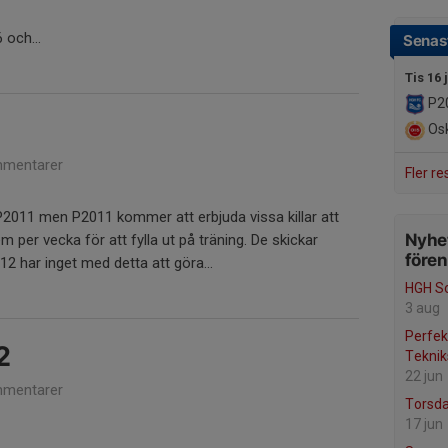
 och...
Senast
Tis 16 
P2
Osk
mentarer
Fler re
 P2011 men P2011 kommer att erbjuda vissa killar att
Nyhet
 per vecka för att fylla ut på träning. De skickar
före
012 har inget med detta att göra...
HGH S
3 aug
Perfek
2
Teknik
22 jun
mentarer
Torsda
17 jun