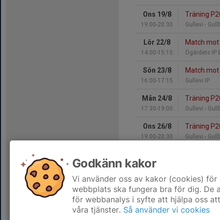
Ons 19/8
Träning P
19:00-20:30
Gullevi - Gul
Lör 22/8
Match mot I
14:00-15:15
Ögärdets IP 
Sön 23/8
Match mot 
16:00-17:15
Gullevi IP
Mån 24/8
Träning P
17:30-19:00
Gullevi - Gul
Ons 26/8
Träning P
19:00-20:30
Gullevi - Gul
Ons 26/8
Match mot L
Godkänn kakor
19:00-20:15
Gullevi IP
Vi använder oss av kakor (cookies) för 
Hela kalendern
webbplats ska fungera bra för dig. De
för webbanalys i syfte att hjälpa oss at
våra tjänster.
Så använder vi cookies