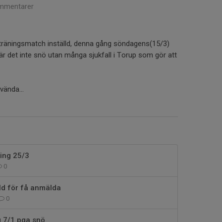
mmentarer
n träningsmatch inställd, denna gång söndagens(15/3)
 det inte snö utan många sjukfall i Torup som gör att
vända...
ing 25/3
0
lld för få anmälda
0
g 7/1 pga snö