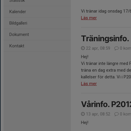
Statistik
Vi tränar idag onsdag 17/6
Kalender
Läs mer
Bildgalleri
Dokument
Träningsinfo.
Kontakt
22 apr, 08:59
0 kom
Hej!
Vi tränar inte längre med
träna en dag extra med dem
kallelser för detta. Vi i P2
Läs mer
Vårinfo. P201
13 apr, 08:52
0 kom
Hej!