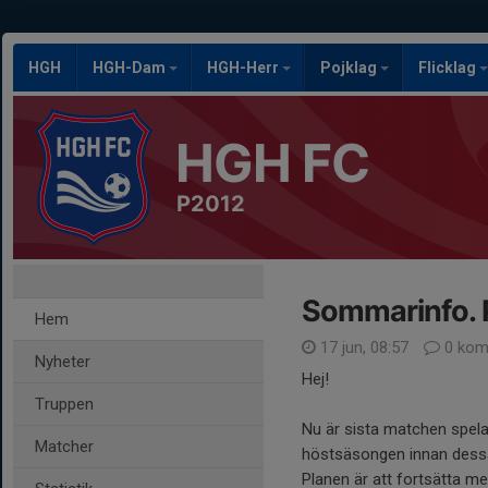
HGH
HGH-Dam
HGH-Herr
Pojklag
Flicklag
HGH FC
P2012
Sommarinfo.
Hem
17 jun, 08:57
0 kom
Nyheter
Hej!
Truppen
Nu är sista matchen spelad
Matcher
höstsäsongen innan dessa 
Planen är att fortsätta m