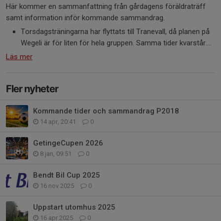
Här kommer en sammanfattning från gårdagens föräldraträff
samt information inför kommande sammandrag.
Torsdagsträningarna har flyttats till Tranevall, då planen på
Wegeli är för liten för hela gruppen. Samma tider kvarstår....
Läs mer
Fler nyheter
Kommande tider och sammandrag P2018
14 apr, 20:41
0
GetingeCupen 2026
8 jan, 09:51
0
Bendt Bil Cup 2025
16 nov 2025
0
Uppstart utomhus 2025
16 apr 2025
0