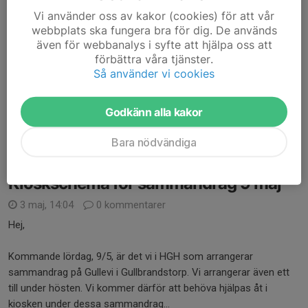
Vi använder oss av kakor (cookies) för att vår
Hej!
webbplats ska fungera bra för dig. De används
även för webbanalys i syfte att hjälpa oss att
Sommaravslutning:
förbättra våra tjänster.
Så använder vi cookies
Efter en händelserik vårsäsong fylld av mycket fotboll och
fantastiska framsteg från samtliga grabbar vill vi runda av med
en rolig avslutning i form av beachfotboll och grillning av
Godkänn alla kakor
hamburgare på stranden....
Läs mer
Bara nödvändiga
Kioskschema för sammandrag 9 maj
3 maj, 14:04
0 kommentarer
Hej,
Kommande lördag, 9/5, är det vi i HGH som arrangerar
sammandrag på Gullevi i Gullbrandstorp. Vi arrangerar även ett
till under hösten. Vi kommer därför att behöva hjälpas åt i
kiosken under dessa sammandrag...