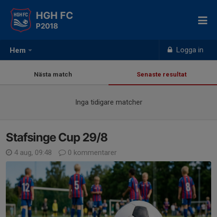
HGH FC
P2018
Logga in
Hem
Nästa match
Senaste resultat
Inga tidigare matcher
Stafsinge Cup 29/8
4 aug, 09:48
0 kommentarer