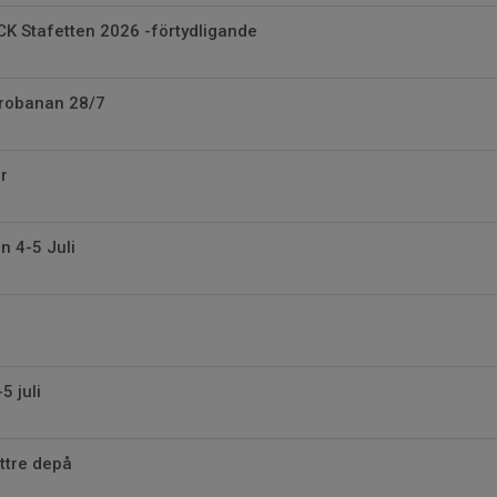
MCK Stafetten 2026 -förtydligande
robanan 28/7
r
n 4-5 Juli
5 juli
yttre depå