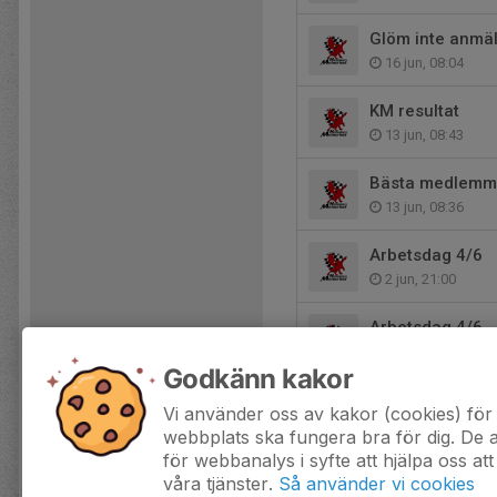
Glöm inte anmäl
16 jun, 08:04
KM resultat
13 jun, 08:43
Bästa medlemm
13 jun, 08:36
Arbetsdag 4/6
2 jun, 21:00
Arbetsdag 4/6
2 jun, 20:59
Godkänn kakor
Anmälan KM 3
Vi använder oss av kakor (cookies) för 
2 jun, 16:18
webbplats ska fungera bra för dig. De
för webbanalys i syfte att hjälpa oss att
våra tjänster.
Så använder vi cookies