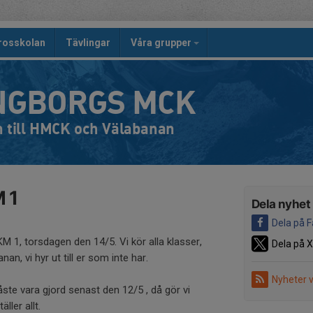
rosskolan
Tävlingar
Våra grupper
NGBORGS MCK
till HMCK och Välabanan
M 1
Dela nyhet
Dela på 
 KM 1, torsdagen den 14/5. Vi kör alla klasser,
Dela på X
n, vi hyr ut till er som inte har.
Nyheter 
e vara gjord senast den 12/5 , då gör vi
anställer allt.