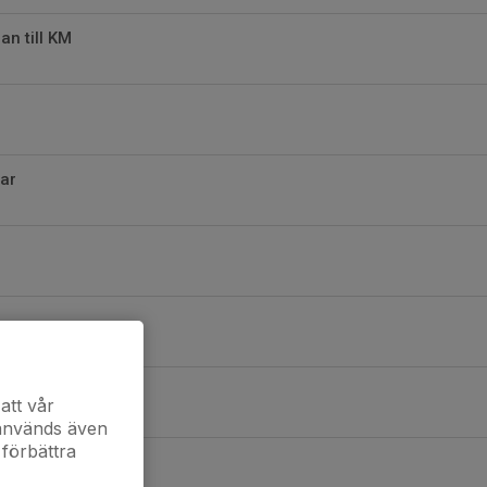
an till KM
ar
att vår
 används även
 förbättra