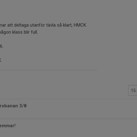
 att deltaga utanför tävla så klart, HMCK
on klass blir full.
6.
K
robanan 3/8
lemmar!