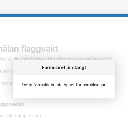
älan flaggvakt
ler du dig som flaggvakt till serielagstävling söndag den 7/6
Formuläret är stängt
 rutan och anmäl dig.
 tävlingssektionen för HMCK.
Detta formulär är inte öppet för anmälningar.
rupp nedan
akt Serielagstävling