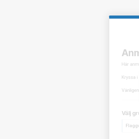
Anm
Här anmä
Kryssa i
Vänligen
Välj g
Flaggv