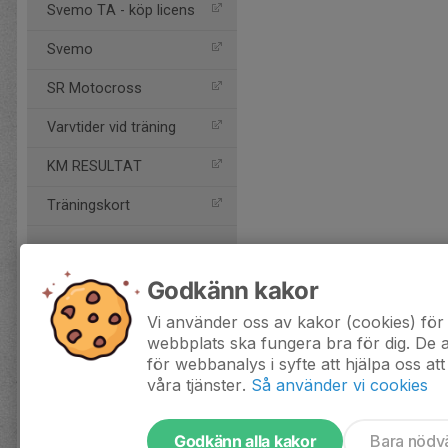
Svemo TA - köp licens
Svemo
SR Motocross
Varvtider vid träning
KM RESULTAT
Träningskort
Godkänn kakor
Vi använder oss av kakor (cookies) för 
webbplats ska fungera bra för dig. De
för webbanalys i syfte att hjälpa oss att
våra tjänster.
Så använder vi cookies
Godkänn alla kakor
Bara nödv