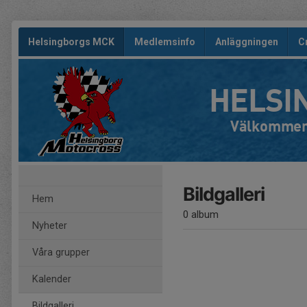
Helsingborgs MCK
Medlemsinfo
Anläggningen
C
HELSI
Välkommen 
Bildgalleri
Hem
0 album
Nyheter
Våra grupper
Kalender
Bildgalleri