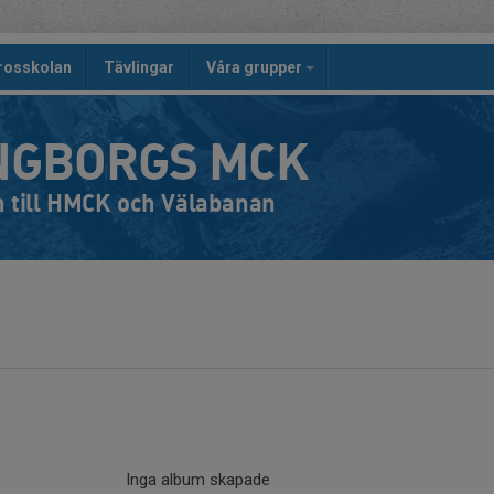
rosskolan
Tävlingar
Våra grupper
NGBORGS MCK
till HMCK och Välabanan
Inga album skapade