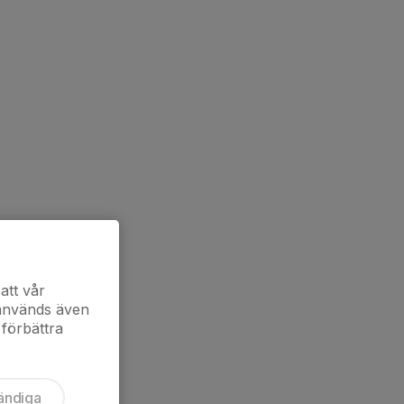
att vår
 används även
 förbättra
ändiga