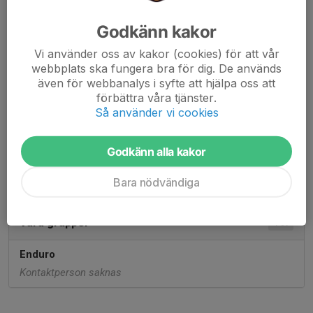
Godkänn kakor
Crosskolan
1 st
Vi använder oss av kakor (cookies) för att vår
Crosskolan
webbplats ska fungera bra för dig. De används
Kontaktperson saknas
även för webbanalys i syfte att hjälpa oss att
förbättra våra tjänster.
Så använder vi cookies
Tävlingar
1 st
Godkänn alla kakor
Tävlingar
Kontaktpersoner är dolda
Bara nödvändiga
Våra grupper
1 st
Enduro
Kontaktperson saknas