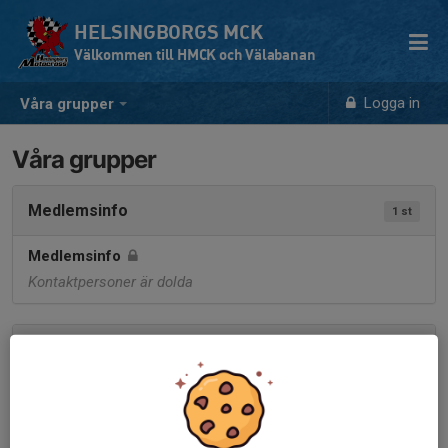
HELSINGBORGS MCK
Välkommen till HMCK och Välabanan
Logga in
Våra grupper
Våra grupper
Medlemsinfo
1 st
Medlemsinfo
Kontaktpersoner är dolda
Anläggningen
1 st
Anläggningen
Kontaktpersoner är dolda