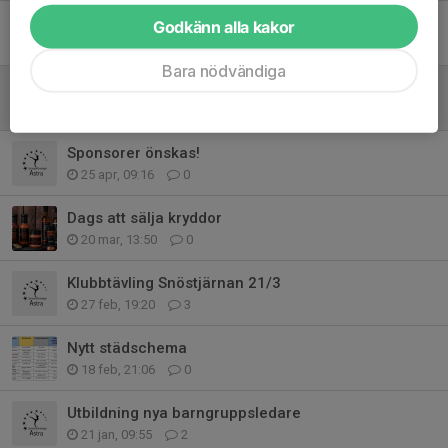
Viktig information inför hemmatävling 30-31 maj
Godkänn alla kakor
8 maj, 08:30
0
Bara nödvändiga
Ny rutin för städning i hallen
7 maj, 07:45
0
Sponsorer önskas!
25 apr, 09:16
0
Dags att sälja kryddor
20 mar, 13:50
0
Klubbtävling Snöstjärnan 21/3
27 feb, 19:20
3
Nytt städschema
18 feb, 21:06
0
Utbildning nya barngruppsledare
21 jan, 09:55
2