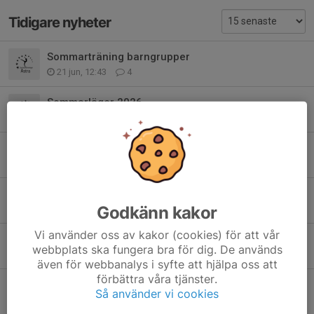
Tidigare nyheter
Sommarträning barngrupper
21 jun, 12:43
4
Sommarläger 2026
8 jun, 20:24
0
Terminsavslutning för alla tävlingsgrupper VT2026
2 jun, 07:03
2
Dags att hämta era kryddor
Godkänn kakor
25 maj, 07:36
0
Vi använder oss av kakor (cookies) för att vår
Stjärnsmällen 2026
webbplats ska fungera bra för dig. De används
25 maj, 06:53
0
även för webbanalys i syfte att hjälpa oss att
förbättra våra tjänster.
Kryddorna har levererats - Nu behöver vi packa dem!
Så använder vi cookies
22 maj, 11:06
0