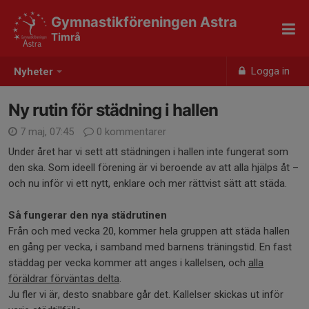
Gymnastikföreningen Astra
Timrå
Logga in
Nyheter
Ny rutin för städning i hallen
7 maj, 07:45
0 kommentarer
Under året har vi sett att städningen i hallen inte fungerat som
den ska. Som ideell förening är vi beroende av att alla hjälps åt –
och nu inför vi ett nytt, enklare och mer rättvist sätt att städa.
Så fungerar den nya städrutinen
Från och med vecka 20, kommer hela gruppen att städa hallen
en gång per vecka, i samband med barnens träningstid. En fast
städdag per vecka kommer att anges i kallelsen, och
alla
föräldrar förväntas delta
.
Ju fler vi är, desto snabbare går det. Kallelser skickas ut inför