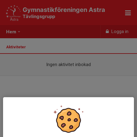
Gymnastikföreningen Astra
Tävlingsgrupp
Logga in
Hem
Aktiviteter
Ingen aktivitet inbokad