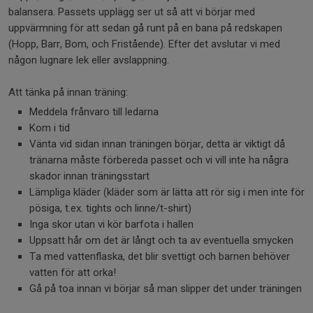
balansera. Passets upplägg ser ut så att vi börjar med
uppvärmning för att sedan gå runt på en bana på redskapen
(Hopp, Barr, Bom, och Fristående). Efter det avslutar vi med
någon lugnare lek eller avslappning.
Att tänka på innan träning:
Meddela frånvaro till ledarna
Kom i tid
Vänta vid sidan innan träningen börjar, detta är viktigt då
tränarna måste förbereda passet och vi vill inte ha några
skador innan träningsstart
Lämpliga kläder (kläder som är lätta att rör sig i men inte för
pösiga, t.ex. tights och linne/t-shirt)
Inga skor utan vi kör barfota i hallen
Uppsatt hår om det är långt och ta av eventuella smycken
Ta med vattenflaska, det blir svettigt och barnen behöver
vatten för att orka!
Gå på toa innan vi börjar så man slipper det under träningen