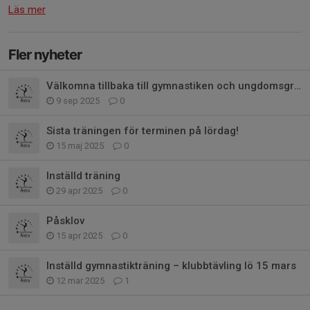
Läs mer
Fler nyheter
Välkomna tillbaka till gymnastiken och ungdomsgruppen Pumorna!
9 sep 2025
0
Sista träningen för terminen på lördag!
15 maj 2025
0
Inställd träning
29 apr 2025
0
Påsklov
15 apr 2025
0
Inställd gymnastikträning – klubbtävling lö 15 mars
12 mar 2025
1