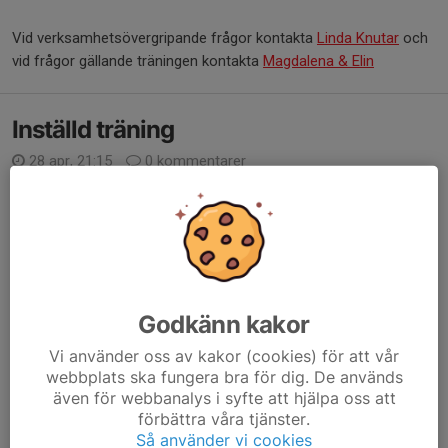
Vid verksamhetsövergripande frågor kontakta
Linda Knutar
och
vid frågor gällande träningen kontakta
Magdalena & Elin
Inställd träning
28 apr, 21:15
0 kommentarer
På lördag behöver vi ställa in träningen då vi båda ledare är
bortresta. Vi ses igen nästa lördag!
Trevlig Valborg!
Mvh Elin och Alva
Läs mer
Godkänn kakor
Vi använder oss av kakor (cookies) för att vår
Inställd träning
webbplats ska fungera bra för dig. De används
även för webbanalys i syfte att hjälpa oss att
17 apr, 21:05
0 kommentarer
förbättra våra tjänster.
Imorgon är träningen inställd då det är utbildning i hallen. Vi ses
Så använder vi cookies