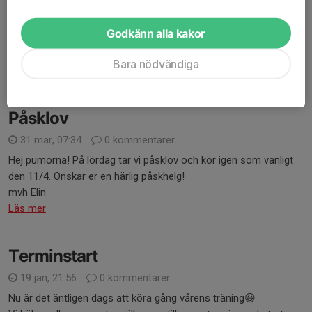
igen nästa lördag😊
Godkänn alla kakor
trevlig helg!
Ledarna
Bara nödvändiga
Läs mer
Påsklov
31 mar, 07:34
0 kommentarer
Hej pumorna! På lördag tar vi påsklov och kör igen som vanligt
den 11/4. Önskar er en härlig påskhelg!
mvh Elin
Läs mer
Terminstart
19 jan, 21:56
0 kommentarer
Nu är det äntligen dags att köra gång vårens träning😃