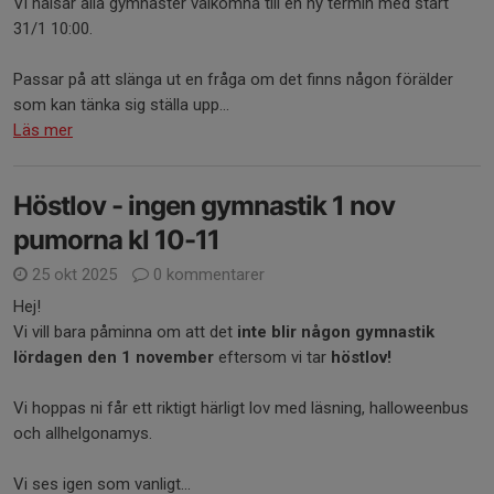
Vi hälsar alla gymnaster välkomna till en ny termin med start
31/1 10:00.
Passar på att slänga ut en fråga om det finns någon förälder
som kan tänka sig ställa upp...
Läs mer
Höstlov - ingen gymnastik 1 nov
pumorna kl 10-11
25 okt 2025
0 kommentarer
Hej!
Vi vill bara påminna om att det
inte blir någon gymnastik
lördagen den 1 november
eftersom vi tar
höstlov!
Vi hoppas ni får ett riktigt härligt lov med läsning, halloweenbus
och allhelgonamys.
Vi ses igen som vanligt...