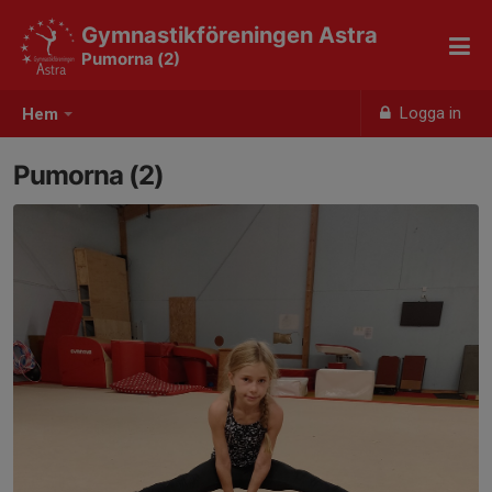
Gymnastikföreningen Astra
Pumorna (2)
Logga in
Hem
Pumorna (2)