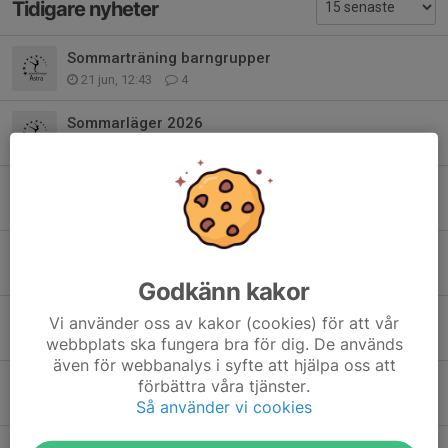
Tidigare nyheter
Sommarträning barngrupper
21 jun, 12:43
4
Sommarläger 2026
8 jun, 20:24
0
Terminsavslutning för alla tävlingsgrupper VT2026
2 jun, 07:03
2
Dags att hämta era kryddor
25 maj, 07:36
0
Godkänn kakor
Stjärnsmällen 2026
Vi använder oss av kakor (cookies) för att vår
25 maj, 06:53
0
webbplats ska fungera bra för dig. De används
även för webbanalys i syfte att hjälpa oss att
Kryddorna har levererats - Nu behöver vi packa dem!
förbättra våra tjänster.
22 maj, 11:06
0
Så använder vi cookies
Viktig information inför hemmatävling 30-31 maj