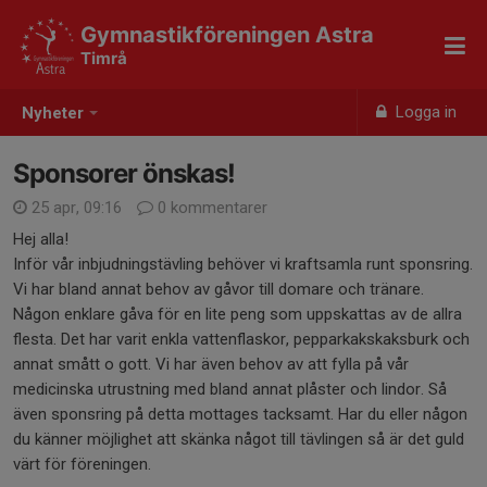
Gymnastikföreningen Astra
Timrå
Logga in
Nyheter
Sponsorer önskas!
25 apr, 09:16
0 kommentarer
Hej alla!
Inför vår inbjudningstävling behöver vi kraftsamla runt sponsring.
Vi har bland annat behov av gåvor till domare och tränare.
Någon enklare gåva för en lite peng som uppskattas av de allra
flesta. Det har varit enkla vattenflaskor, pepparkakskaksburk och
annat smått o gott. Vi har även behov av att fylla på vår
medicinska utrustning med bland annat plåster och lindor. Så
även sponsring på detta mottages tacksamt. Har du eller någon
du känner möjlighet att skänka något till tävlingen så är det guld
värt för föreningen.