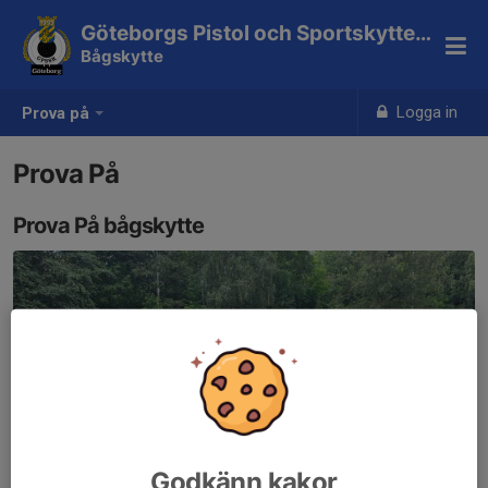
Göteborgs Pistol och Sportskytteklubb
Bågskytte
Logga in
Prova på
Prova På
Prova På bågskytte
Godkänn kakor