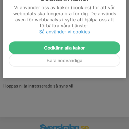
Välkommen och testa bågskytte hos oss!
Vi använder oss av kakor (cookies) för att vår
webbplats ska fungera bra för dig. De används
även för webbanalys i syfte att hjälpa oss att
förbättra våra tjänster.
Under våra prova på, får man först instruktionerna om säkerhet
Så använder vi cookies
runt bågskytte, grunder för hur man skjuter med en pilbåge,
information om våran verksamhet och om ni är intresserade hur
man blir medlem.
Godkänn alla kakor
Pris: 150kr/personen
Bara nödvändiga
Adress: GPSSK, Göteborg
Hoppas ni är intresserade så syns vi!