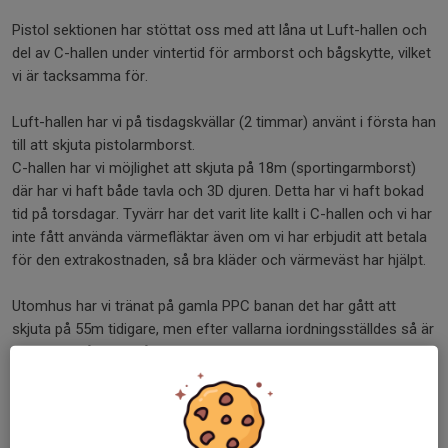
Pistol sektionen har stöttat oss med att låna ut Luft-hallen och
del av C-hallen under vintertid för armborst och bågskytte, vilket
vi är tacksamma för.
Luft-hallen har vi på tisdagskvällar (2 timmar) använt i första han
till att skjuta pistolarmborst.
C-hallen har vi möjlighet att skjuta på 18m (sportingarmborst)
där har vi haft både tavla och 3D djuren. Detta har vi haft bokad
tid på torsdagar. Tyvärr har det varit lite kallt i C-hallen och vi har
inte fått använda värmefläktar även om vi har erbjudit att betala
för den extrakostnaden, så bra kläder och värmeväst har hjälpt.
Utomhus har vi tränat på gamla PPC banan det har gått att
skjuta på 55m tidigare, men efter vallarna iordningsställdes så är
den 48m. Så vi har fått använda ”gräsbanan” när vi har behövt
skjuta på 55m.
Det är mycket som jag inte har tagit med men vill ändå sända
stort tack till alla som har bidragit till en trevlig stämning och
många skratt under året!