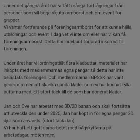
Under det gångna året har vi fått många förfrågningar från
personer som vill börja skjuta armborst och om event för
grupper.
Vi väntar fortfarande på föreningsarmborst för att kunna hålla
utbildningar och event. I dag vet vi inte om eller när vi kan få
föreningsarmborst. Detta har inneburit förlorad inkomst till
föreningen.
Under året har vi iordningställt flera klädbuttar, materialet har
inköpts med medlemmarnas egna pengar så detta har inte
belastats föreningen. Och medlemmarna i GPSSK har varit
generösa med att skänka gamla kläder som vi har kunnat fylla
buttarna med. Ett stort tack till de som har donerat kläder.
Jan och Ove har arbetat med 3D/2D banan och skall fortsätta
att utveckla den under 2025, Jan har köpt in för egna pengar 3D
djur som används. (stort tack Jan)
Vi har haft ett gott samarbetet med bågskyttarna på
arbetsdagar, möten m.m.