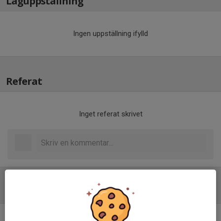
Laguppställning
Ingen uppställning ifylld
Referat
Inget referat skrivet
Tabell
Division 4 Herr