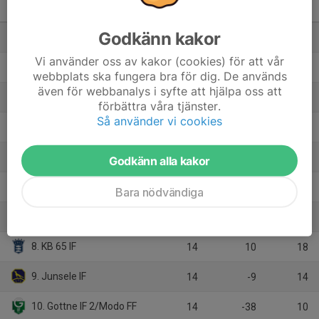
Ångermanland
M
+/-
P
Godkänn kakor
1. Friska Viljor-Akademi FC/Friska Viljor FC 2
14
46
39
Vi använder oss av kakor (cookies) för att vår
2. Härnösand FC United
13
66
34
webbplats ska fungera bra för dig. De används
även för webbanalys i syfte att hjälpa oss att
3. Höga Kusten
13
32
31
förbättra våra tjänster.
Så använder vi cookies
4. Frånö SK
14
-1
24
5. Undroms IF
14
7
23
Godkänn alla kakor
6. Björna IF
13
6
21
Bara nödvändiga
7. Nätra GIF
14
-12
19
8. KB 65 IF
14
10
18
9. Junsele IF
14
-9
14
10. Gottne IF 2/Modo FF
14
-38
10