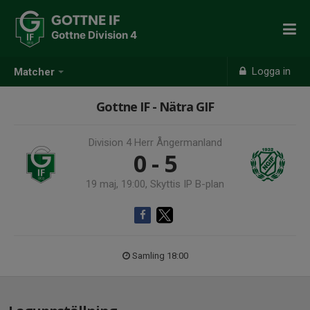
GOTTNE IF
Gottne Division 4
Logga in
Matcher
Gottne IF - Nätra GIF
Division 4 Herr Ångermanland
0 - 5
19 maj, 19:00, Skyttis IP B-plan
Samling 18:00