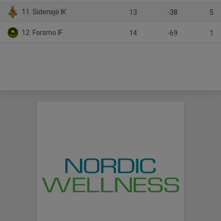
11. Sidensjö IK
13
-38
5
12. Forsmo IF
14
-69
1