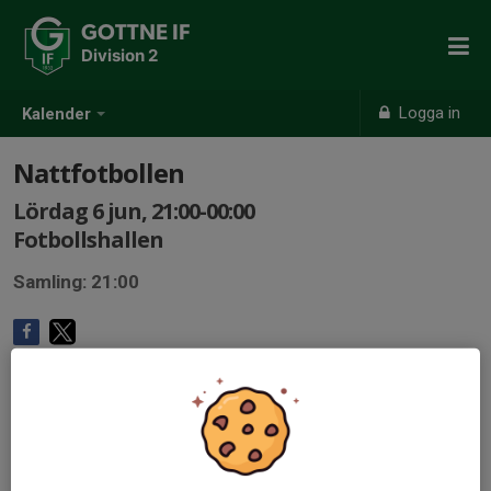
GOTTNE IF
Division 2
Logga in
Kalender
Nattfotbollen
Lördag 6 jun, 21:00-00:00
Fotbollshallen
Samling: 21:00