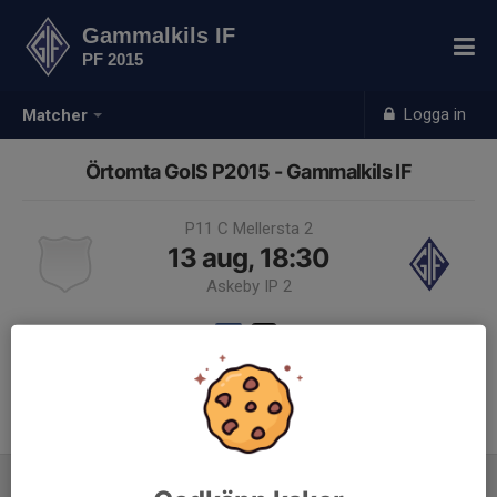
Gammalkils IF
PF 2015
Logga in
Matcher
Örtomta GoIS P2015 - Gammalkils IF
P11 C Mellersta 2
13 aug, 18:30
Askeby IP 2
Samling 17:45
Anmälan är öppen för lagets medlemmar.
Logga in här