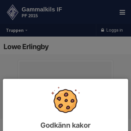
Gammalkils IF
PF 2015
Logga in
Truppen
Lowe Erlingby
Godkänn kakor
Position
-