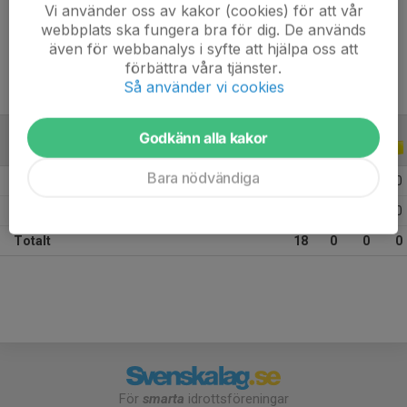
Vi använder oss av kakor (cookies) för att vår
Ålder
10 år
webbplats ska fungera bra för dig. De används
även för webbanalys i syfte att hjälpa oss att
förbättra våra tjänster.
Så använder vi cookies
Godkänn alla kakor
ALLA SERIER
ALLA ÅR
Bara nödvändiga
2026
6
0
0
0
2025
12
0
0
0
Totalt
18
0
0
0
För
smarta
idrottsföreningar