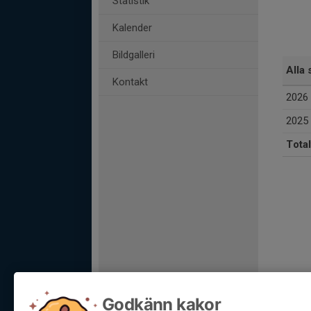
Statistik
Kalender
Bildgalleri
Alla 
Kontakt
2026
2025
Total
Godkänn kakor