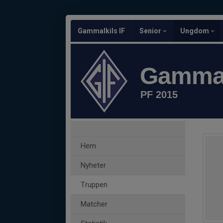
Gammalkils IF
Senior
Ungdom
Gammal
PF 2015
Hem
Nyheter
Truppen
Matcher