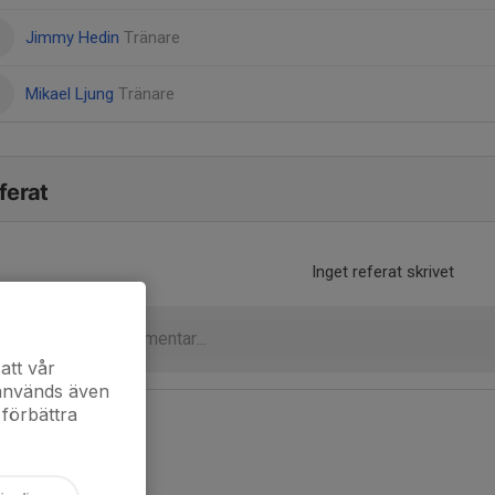
Jimmy Hedin
Tränare
Mikael Ljung
Tränare
ferat
Inget referat skrivet
att vår
 används även
 förbättra