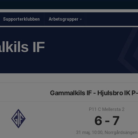
Supporterklubben
Arbetsgrupper
kils IF
Gammalkils IF - Hjulsbro IK P
P11 C Mellersta 2
6 - 7
31 maj, 10:00, Norrgårdsängen