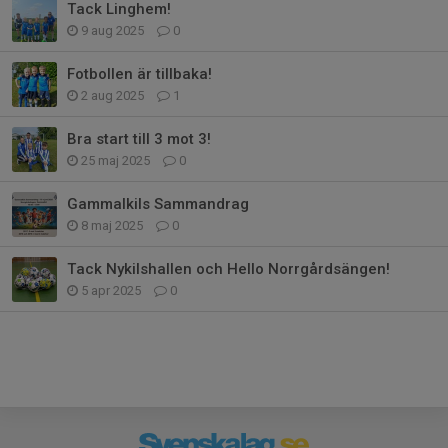
Tack Linghem!
9 aug 2025
0
Fotbollen är tillbaka!
2 aug 2025
1
Bra start till 3 mot 3!
25 maj 2025
0
Gammalkils Sammandrag
8 maj 2025
0
Tack Nykilshallen och Hello Norrgårdsängen!
5 apr 2025
0