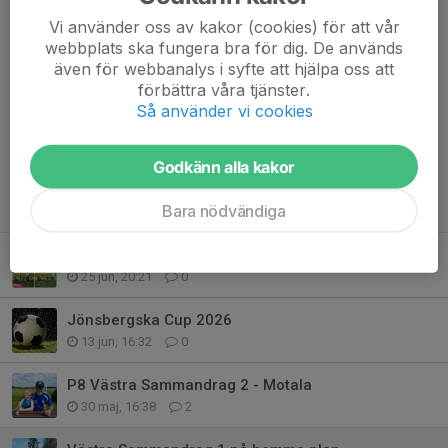
Vi använder oss av kakor (cookies) för att vår
webbplats ska fungera bra för dig. De används
även för webbanalys i syfte att hjälpa oss att
Kommentarer
förbättra våra tjänster.
Carina Grennberger
17 maj, 16:24
Så använder vi cookies
Bra reklam för Gammalkils Idrottsförening, Kinda-Ydre
Sparbank och Strandbergs.
Godkänn alla kakor
Tidigare nyheter
Bara nödvändiga
Sommaravslutning
25 jun, 20:21
0
Jönsbergska Cup 2026
13 jun, 16:32
0
P8 Västra Sammandrag 2 - Motala
30 maj, 16:38
2