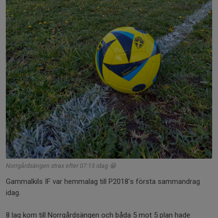
Norrgårdsängen strax efter 07:15 idag 😁
Gammalkils IF var hemmalag till P2018's första sammandrag
idag.
8 lag kom till Norrgårdsängen och båda 5 mot 5 plan hade