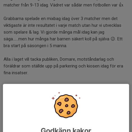
matcher från 9-13 idag. Vädret var sådär men fotbollen var 👍.
Grabbarna spelade en mixbag idag över 3 matcher men det
viktigaste är inte resultatet i varje match utan hur vi utvecklas
som spelare & lag. Vi gjorde många mål idag kan jag
säga......men hur många har barnen säkert koll på själva 😉. Ett
bra start på säsongen i 5 manna.
Alla i laget vill tacka publiken, Domare, motståndarlag och
föräldrar som ställde upp på parkering och kiosen idag för era
fina insatser.
Extra bra jobbat till Vilgot som spelade sin första 5 mot 5 match
idag och till Algot, Nikki och Didrik som fick varsit Grön kort för
deras insatser i matcher idag. 👏
Nästa sammandrag är om 2 veckor borta i Motala. Roadtrip!🤘⚽️
Dela nyhet
Godkänn kakor