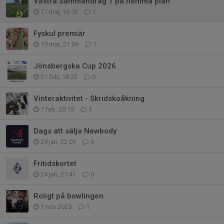
Västra Sammandrag 1 på hemma plan
17 maj, 16:12
1
Fyskul premiär
19 mar, 21:09
1
Jönsbergska Cup 2026
21 feb, 18:22
0
Vinteraktivitet - Skridskoåkning
7 feb, 20:15
1
Dags att sälja Newbody
29 jan, 22:01
0
Fritidskortet
24 jan, 21:41
0
Roligt på bowlingen
1 nov 2025
1