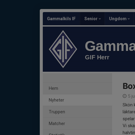
Gammalkils IF
Senior
Ungdom
Gammal
GIF Herr
Box
Hem
5 ju
Nyheter
Skön k
Truppen
läktar
spelar
Matcher
Vi ska
halvt