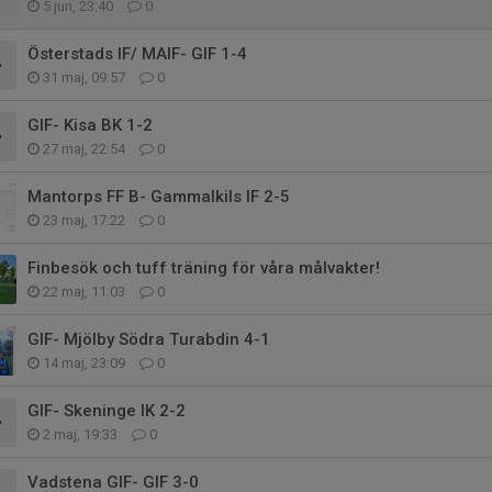
5 jun, 23:40
0
Österstads IF/ MAIF- GIF 1-4
31 maj, 09:57
0
GIF- Kisa BK 1-2
27 maj, 22:54
0
Mantorps FF B- Gammalkils IF 2-5
23 maj, 17:22
0
Finbesök och tuff träning för våra målvakter!
22 maj, 11:03
0
GIF- Mjölby Södra Turabdin 4-1
14 maj, 23:09
0
GIF- Skeninge IK 2-2
2 maj, 19:33
0
Vadstena GIF- GIF 3-0