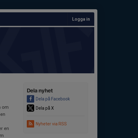
Logga in
Dela nyhet
Dela på Facebook
en om
Dela på X
 en
Nyheter via RSS
er en
lm