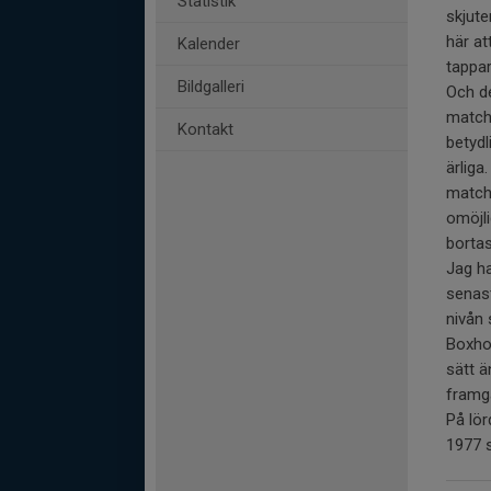
Statistik
skjute
här at
Kalender
tappar
Bildgalleri
Och de
matche
Kontakt
betydl
ärliga
matche
omöjl
bortas
Jag ha
senast
nivån
Boxhol
sätt ä
framg
På lör
1977 s