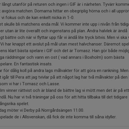
r långt utanför på returen och ingen i GIF är i närheten. Tyvärr komm
t avgöra matchen. Domarna hittar en obegriplig hörna och i all upprö
 vi fokus och de kan enkelt nicka in 1-0.
t skulle bli matchens enda mål. Vi kommer inte upp i nivån från tidig
r utan är lite överallt och ingenstans på plan. Andra halvlek är ändå
igt bättre och när vi flyttar upp får vi ändå lite tryck bitvis. Men vi ska
. Vi har knappt ett avslut på mål utan mest halvchanser. Däremot spe
ns klart bästa spelare i GIF och det är Tomasz. Han gör både möjli
iga räddningar och vann en ost ( vad annars i Boxholm) som bästa
pelare. En fantastisk insats.
r för dålig koll på andra lags målvakter för att göra en rankning. Men
 igår till Pera att jag tvivlar på att något lag har två målvakter på de
 som vi har i Tomasz och Lasse.
m vinner rättvist och är bland de bättre lag vi mött men det är på ett
ndå. Nu har vi två träningar på oss för att hitta tillbaka till det tidigare
ångsrika spelet.
dag möter vi Derby på Norrgårdsängen 11.00.
pelade de i Allsvenskan, då fick de inte komma till såna idyller.