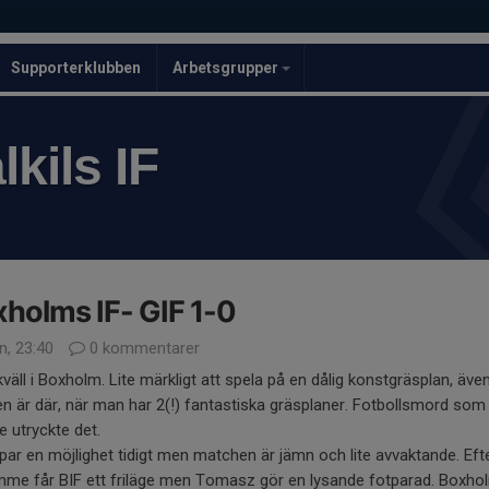
Supporterklubben
Arbetsgrupper
kils IF
holms IF- GIF 1-0
n, 23:40
0 kommentarer
väll i Boxholm. Lite märkligt att spela på en dålig konstgräsplan, äv
en är där, när man har 2(!) fantastiska gräsplaner. Fotbollsmord som
e utryckte det.
par en möjlighet tidigt men matchen är jämn och lite avvaktande. Eft
imme får BIF ett friläge men Tomasz gör en lysande fotparad. Boxho