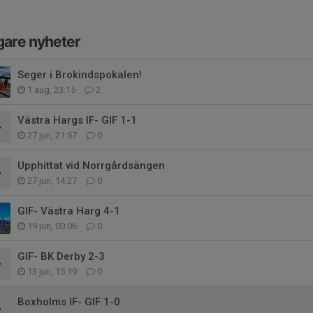
gare nyheter
Seger i Brokindspokalen!
1 aug, 23:15
2
Västra Hargs IF- GIF 1-1
27 jun, 21:57
0
Upphittat vid Norrgårdsängen
27 jun, 14:27
0
GIF- Västra Harg 4-1
19 jun, 00:06
0
GIF- BK Derby 2-3
13 jun, 15:19
0
Boxholms IF- GIF 1-0