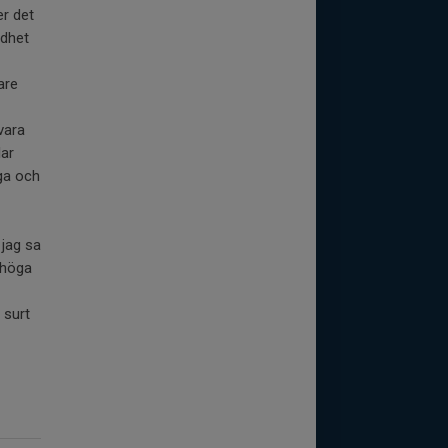
er det
rdhet
are
 vara
lar
ga och
 jag sa
n höga
 surt