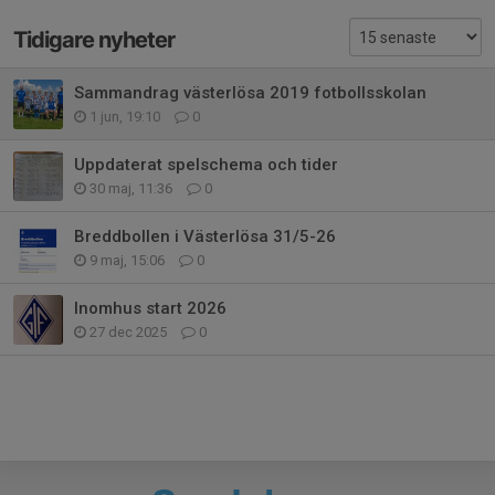
Tidigare nyheter
Sammandrag västerlösa 2019 fotbollsskolan
1 jun, 19:10
0
Uppdaterat spelschema och tider
30 maj, 11:36
0
Breddbollen i Västerlösa 31/5-26
9 maj, 15:06
0
Inomhus start 2026
27 dec 2025
0