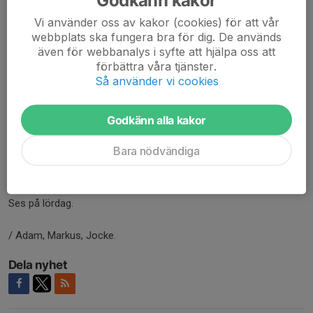
Gammakil spelade två matcher 3mot3 på små mål [skulle varit
Vi använder oss av kakor (cookies) för att vår
5mot5] 💤
webbplats ska fungera bra för dig. De används
Gammalkil kom ut starkt i båda matcherna och spelade bra
även för webbanalys i syfte att hjälpa oss att
fotboll och hade kanon bra connection (se bild ovan in action)
förbättra våra tjänster.
med varandra! Riktigt kul att se och stå bredvid 😁
Så använder vi cookies
Blev vinst i båda matcherna, oklart med resultat men många mål
Godkänn alla kakor
gjordes! Bra spelat av vikingstad och Västerlösa med som bjöd
på gott motstånd.
Bara nödvändiga
Tack alla för en härlig söndag och hoppas på fler
sammandrag/cuper framöver tillsammans🫡
Ses på lördag.
/ Adam, Markus, Jocke.
Dela nyhet