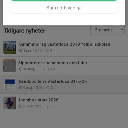
Dela nyhet
Bara nödvändiga
Tidigare nyheter
Sammandrag västerlösa 2019 fotbollsskolan
1 jun, 19:10
0
Uppdaterat spelschema och tider
30 maj, 11:36
0
Breddbollen i Västerlösa 31/5-26
9 maj, 15:06
0
Inomhus start 2026
27 dec 2025
0