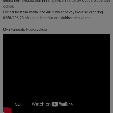
denna hemskickad och ni får självklart ta del av klubberbjudandet
också.
För att beställa maila info@furudalshockeyskola.se eller ring
0258/106 20 så kan ni beställa era klubbor den vägen.
Mvh Furudals Hockeyskola