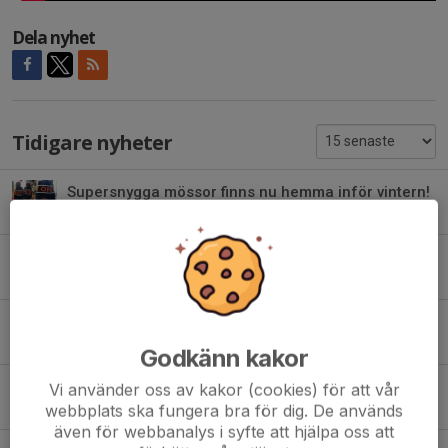
Dela nyhet
Tidigare nyheter
Supersnygga mössor finns nu hemma inför vintern!
8 okt 2025
Nu är anmälan öppen för 2026!
15 aug 2025
Vi hälsar Malin Svantesson välkommen!
9 maj 2025
Godkänn kakor
Spännande info kring julklappar m m!
Vi använder oss av kakor (cookies) för att vår
28 nov 2024
webbplats ska fungera bra för dig. De används
även för webbanalys i syfte att hjälpa oss att