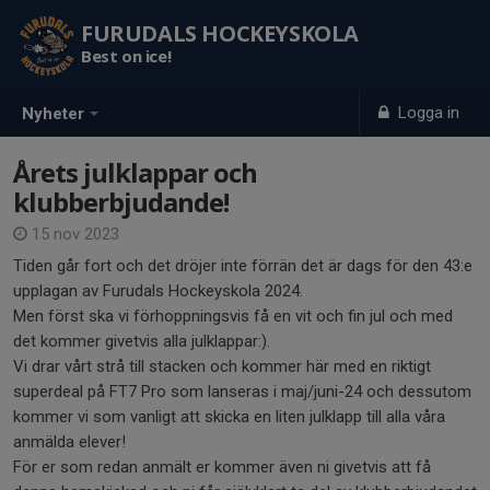
FURUDALS HOCKEYSKOLA
Best on ice!
Logga in
Nyheter
Årets julklappar och
klubberbjudande!
15 nov 2023
Tiden går fort och det dröjer inte förrän det är dags för den 43:e
upplagan av Furudals Hockeyskola 2024.
Men först ska vi förhoppningsvis få en vit och fin jul och med
det kommer givetvis alla julklappar:).
Vi drar vårt strå till stacken och kommer här med en riktigt
superdeal på FT7 Pro som lanseras i maj/juni-24 och dessutom
kommer vi som vanligt att skicka en liten julklapp till alla våra
anmälda elever!
För er som redan anmält er kommer även ni givetvis att få