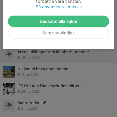
Lägesrapport från Furudal
förbättra våra tjänster.
Så använder vi cookies
21 maj 2024
Furudals Hockeyskola sörjer!
Godkänn alla kakor
16 apr 2024
Bara nödvändiga
Furudals Hockeyskola önskar alla en God Jul!
20 dec 2023
Årets julklappar och klubberbjudande!
15 nov 2023
Nu kan ni boka padelbanan!
13 jun 2023
IFK Ore och Hockeyvärlden sörjer!
25 nov 2022
Snart är det jul!
2 nov 2022