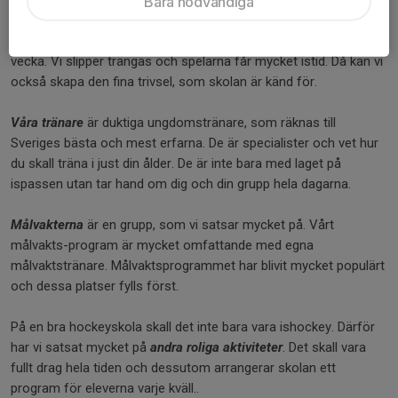
Bara nödvändiga
”rocka” efter vår snabba motorbåt.
Hockeyskolan verkar dynamiskt för att skapa små grupper varje
vecka. Vi slipper trängas och spelarna får mycket istid. Då kan vi
också skapa den fina trivsel, som skolan är känd för.
Våra tränare
är duktiga ungdomstränare, som räknas till
Sveriges bästa och mest erfarna. De är specialister och vet hur
du skall träna i just din ålder. De är inte bara med laget på
ispassen utan tar hand om dig och din grupp hela dagarna.
Målvakterna
är en grupp, som vi satsar mycket på. Vårt
målvakts-program är mycket omfattande med egna
målvaktstränare. Målvaktsprogrammet har blivit mycket populärt
och dessa platser fylls först.
På en bra hockeyskola skall det inte bara vara ishockey. Därför
har vi satsat mycket på
andra roliga aktiviteter
. Det skall vara
fullt drag hela tiden och dessutom arrangerar skolan ett
program för eleverna varje kväll..