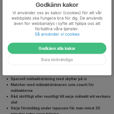
Vi satsar rejält på våra målvakter och har fått mycket
Godkänn kakor
uppskattning för detta! Målvakterna har ofta svårt att få bra
Vi använder oss av kakor (cookies) för att vår
träning och instruktion i sina klubbar. Därför har vi gjort ett
webbplats ska fungera bra för dig. De används
special-program för dem.
även för webbanalys i syfte att hjälpa oss att
förbättra våra tjänster.
Du har en erfaren målvaktscoach, som ägnar sig åt dig och dina
Så använder vi cookies
målvakts kollegor under veckan. Han är ansvarig för
målvakternas instruktion, träning och coaching. Dessutom finns
Godkänn alla kakor
en "målvaktskompis" som assisterar målvaktstränaren.
Bara nödvändiga
Programmet omfattar:
Målvaktsteori med målvakts-tränaren
Lagträning på is med målvaktstränare
Speciell målvaktsträning med skyttar på is
Matcher med målvaktstränaren som coach för
målvakterna
Råd skriftligt eller muntligt till varje målvakt vid veckans
slut
Varje förmiddag under ispassen får man minst 20