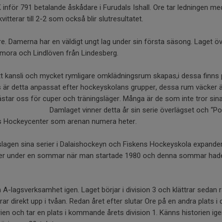
nför 791 betalande åskådare i Furudals Ishall. Ore tar ledningen me
tterar till 2-2 som också blir slutresultatet.
re. Damerna har en väldigt ungt lag under sin första säsong. Laget 
mora och Lindlöven från Lindesberg.
tt kansli och mycket rymligare omklädningsrum skapas,i dessa finns 
s är detta anpassat efter hockeyskolans grupper, dessa rum väcker 
star oss för cuper och träningsläger. Många är de som inte tror sin
gen ! Damlaget vinner detta år sin serie överlägset och “Po
ls Hockeycenter som arenan numera heter.
lagen sina serier i Dalaishockeyn och Fiskens Hockeyskola expander
ver under en sommar när man startade 1980 och denna sommar ha
 A-lagsverksamhet igen. Laget börjar i division 3 och klättrar sedan r
 direkt upp i tvåan. Redan året efter slutar Ore på en andra plats i d
en och tar en plats i kommande årets division 1. Känns historien igen,