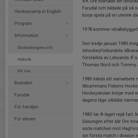
IFK Ore startade sin ishoc
Furudal och bildade på så s
Hockeycamp in English
börja spela på en uterink dä
Program
1978 kommer ishallsbygget i
Information
Den tredje januari 1980 inv
Skolledningens info
Ishockeyförbundets dåvaran
förstärkta av Leksands IF:
Historik
Thomas Nord och Tommy Ab
IFK Ore
1980 inleds ett samarbete 
Boenden
tillsammans Fiskens Hocke
Hockeyskolan börjar med end
Furudal
dagens läge utbildat närma
För familjen
1983 tar A-laget rejäl fart.
För eleven
Säsongen efter blir Ore trea 
sista matchen mot Hagfors
sin första match i division 