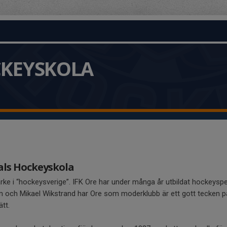
CKEYSKOLA
dals Hockeyskola
ärke i “hockeysverige”. IFK Ore har under många år utbildat hockeyspe
 och Mikael Wikstrand har Ore som moderklubb är ett gott tecken på
ätt.