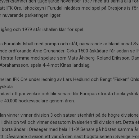
keyverksamhet den tjugofjärde november 1937 med att samla alla före
ätt IFK Ore. Ishockeyn i Furudal inleddes med spel på Oresjöns is för
r nuvarande parkeringen ligger.
gång och 1979 står ishallen klar för spel.
igs Furudals Ishall med pompa och ståt, närvarande är bland annat S
de ordförande Arne Grunander. Cirka 1500 åskådare får sedan se I
s första femma med spelare som Mats Åhlberg, Roland Eriksson, Da
rahamsson, spela 4-4 mot Kinas landslag.
mellan IFK Ore under ledning av Lars Hedlund och Bengt “Fisken” Ohl
yskola.
ast ett par veckor och blir senare blir Europas största hockeyskola
re 40.000 hockeyspelare genom åren.
 Man vinner vinner division 3 och satsar stenhårt på de högre divisione
i division två och vinner dessutom kvalserien till division ett. Detta e
 borta ändar i Oreseger med hela 11-0! Senare på hösten samma år 
ett. Dåvarande division ett var då den näst högsta serien i Sverige. 