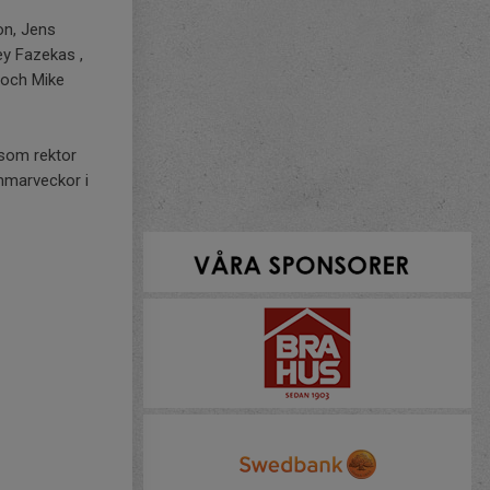
on, Jens
ey Fazekas ,
 och Mike
 som rektor
ommarveckor i