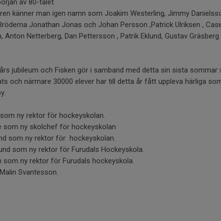
rjan av 80-talet.
ren känner man igen namn som Joakim Westerling, Jimmy Danielss
Bröderna Jonathan Jonas och Johan Persson ,Patrick Ulriksen , Cas
, Anton Netterberg, Dan Pettersson , Patrik Eklund, Gustav Gräsberg
 års jubileum och Fisken gör i samband med detta sin sista sommar
ts och närmare 30000 elever har till detta år fått uppleva härliga s
y.
n som ny rektor för hockeyskolan.
e som ny skolchef för hockeyskolan
und som ny rektor för hockeyskolan.
lund som ny rektor för Furudals Hockeyskola.
n som ny rektor för Furudals hockeyskola.
 Malin Svantesson.