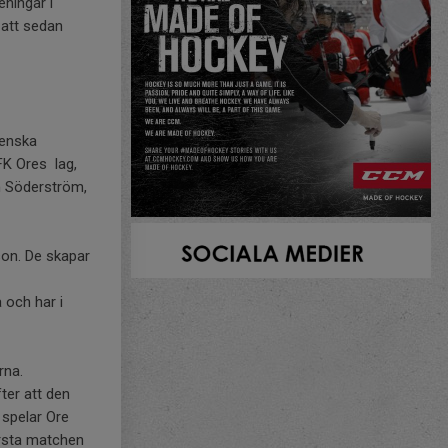
ningar i
 att sedan
venska
FK Ores lag,
n Söderström,
son. De skapar
 och har i
rna.
fter att den
spelar Ore
Första matchen