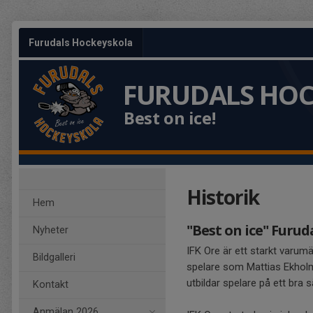
Furudals Hockeyskola
FURUDALS HO
Best on ice!
Historik
Hem
"Best on ice" Furu
Nyheter
IFK Ore är ett starkt varum
Bildgalleri
spelare som Mattias Ekholm
utbildar spelare på ett bra s
Kontakt
Anmälan 2026