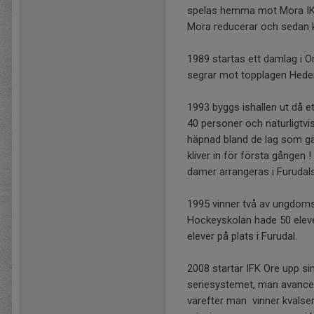
spelas hemma mot Mora IK i
Mora reducerar och sedan kvi
1989 startas ett damlag i O
segrar mot topplagen Hede
1993 byggs ishallen ut då e
40 personer och naturligtvi
häpnad bland de lag som gä
kliver in för första gån
damer arrangeras i Furuda
1995 vinner två av ungdoms
Hockeyskolan hade 50 ele
elever på plats i Furudal.
2008 startar IFK Ore upp sin
seriesystemet, man avancerar
varefter man vinner kvalseri