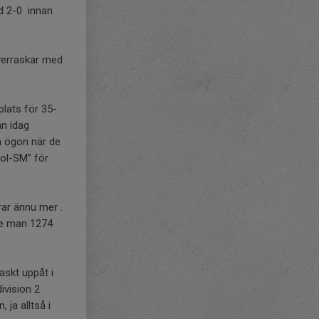
d 2-0 innan
överraskar med
plats för 35-
än idag
a ögon när de
ol-SM” för
ar ännu mer .
de man 1274
askt uppåt i
ivision 2
 ja alltså i