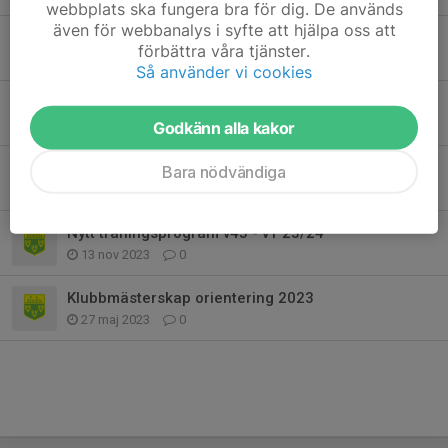
webbplats ska fungera bra för dig. De används
även för webbanalys i syfte att hjälpa oss att
Träningsprogram vecka 33-43
förbättra våra tjänster.
25 aug 2024
0
Så använder vi cookies
Träningsprogram vecka 14 - 22
1 apr 2024
0
Godkänn alla kakor
Träningsprogram vecka 2 -13
Bara nödvändiga
7 jan 2024
0
Nytt träningsprogram v45 - v1 23/24
13 nov 2023
0
Klubbmästerskap orientering 2023
27 maj 2023
0